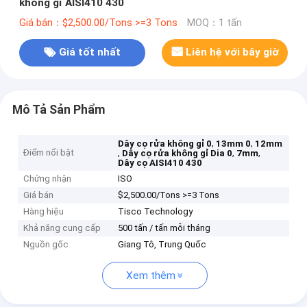
không gỉ AISI410 430
Giá bán：$2,500.00/Tons >=3 Tons
MOQ：1 tấn
Giá tốt nhất
Liên hệ với bây giờ
Mô Tả Sản Phẩm
,
,
Dây cọ rửa không gỉ 0
13mm 0
12mm
Điểm nổi bật
,
,
,
Dây cọ rửa không gỉ Dia 0
7mm
Dây cọ AISI410 430
Chứng nhận
ISO
Giá bán
$2,500.00/Tons >=3 Tons
Hàng hiệu
Tisco Technology
Khả năng cung cấp
500 tấn / tấn mỗi tháng
Nguồn gốc
Giang Tô, Trung Quốc
Xem thêm