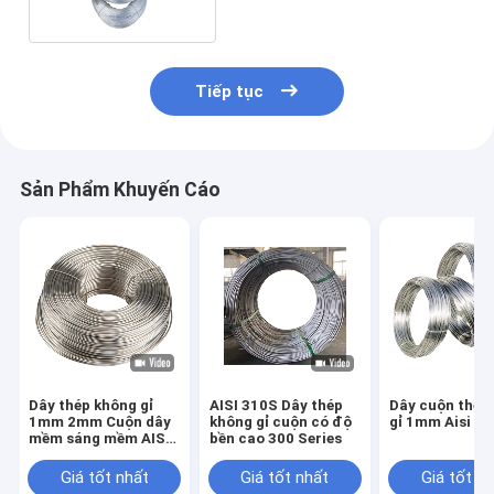
Tiếp tục
Sản Phẩm Khuyến Cáo
Dây thép không gỉ
AISI 310S Dây thép
Dây cuộn thép
1mm 2mm Cuộn dây
không gỉ cuộn có độ
gỉ 1mm Aisi 31
mềm sáng mềm AISI
bền cao 300 Series
304
Giá tốt nhất
Giá tốt nhất
Giá tốt n