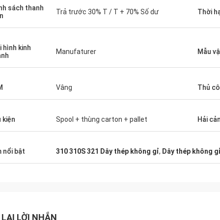
nh sách thanh
Trả trước 30% T / T + 70% Số dư
Thời h
n
i hình kinh
Manufaturer
Mẫu vậ
anh
M
Vâng
Thủ c
 kiện
Spool + thùng carton + pallet
Hải cả
 nổi bật
310 310S 321 Dây thép không gỉ
,
Dây thép không g
 LẠI LỜI NHẮN