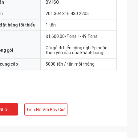
ận
BV, ISO
nh
201 304 316 430 2205
đặt hàng tối thiểu
1 tấn
$1,600.00/Tons 1-49 Tons
Gói gỗ đi biển công nghiệp hoặc
óng gói
theo yêu cầu của khách hàng
 cung cấp
5000 tấn / tấn mỗi tháng
 Nhất
Liên Hệ Với Bây Giờ