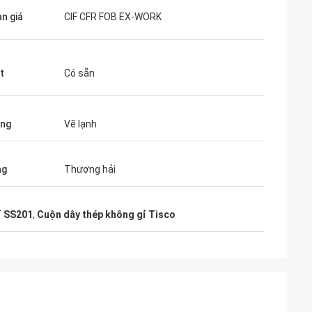
ạn giá
CIF CFR FOB EX-WORK
t
Có sẵn
ông
Vẽ lạnh
ng
Thượng hải
ỉ SS201
,
Cuộn dây thép không gỉ Tisco