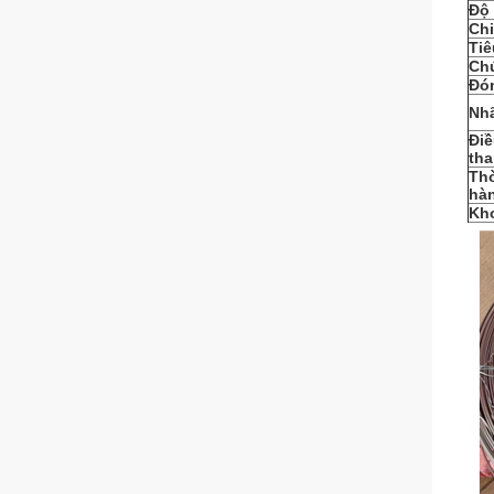
Độ
Chi
Ti
Ch
Đó
Nh
Đi
tha
Thờ
hà
Kh