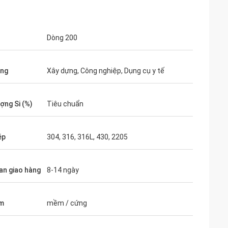
Dòng 200
ụng
Xây dựng, Công nghiệp, Dụng cụ y tế
ợng Si (%)
Tiêu chuẩn
ép
304, 316, 316L, 430, 2205
ian giao hàng
8-14 ngày
ím
mềm / cứng