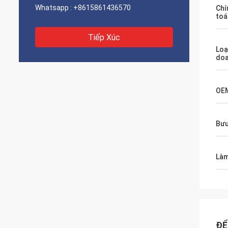
Whatsapp :
+8615861436570
Chí
toá
Tiếp Xúc
Loạ
do
OE
Bưu
Làm
ĐỂ