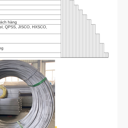
hách hàng
el, QPSS, JISCO, HXSCO,
ng