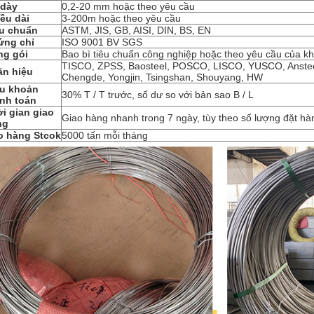
 dày
0,2-20 mm hoặc theo yêu cầu
ều dài
3-200m hoặc theo yêu cầu
êu chuẩn
ASTM, JIS, GB, AISI, DIN, BS, EN
ứng chỉ
ISO 9001 BV SGS
ng gói
Bao bì tiêu chuẩn công nghiệp hoặc theo yêu cầu của k
TISCO, ZPSS, Baosteel, POSCO, LISCO, YUSCO, Anste
ãn hiệu
Chengde, Yongjin, Tsingshan, Shouyang, HW
ều khoản
30% T / T trước, số dư so với bản sao B / L
nh toán
i gian giao
Giao hàng nhanh trong 7 ngày, tùy theo số lượng đặt hà
ng
o hàng Stcok
5000 tấn mỗi tháng