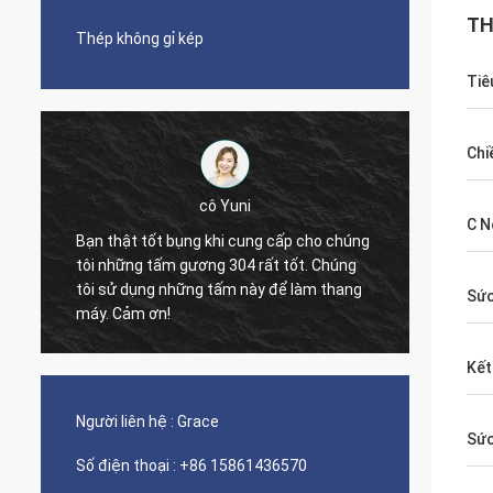
TH
Thép không gỉ kép
Tiê
Chi
cô Yuni
C N
Bạn thật tốt bụng khi cung cấp cho chúng
tôi những tấm gương 304 rất tốt. Chúng
The qua
tôi sử dụng những tấm này để làm thang
nice s
Sức
máy. Cảm ơn!
Kết
Người liên hệ :
Grace
Sức
Số điện thoại :
+86 15861436570