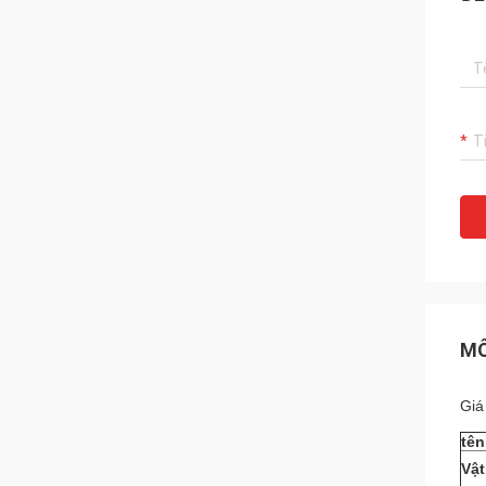
MÔ
Giá
tê
Vật