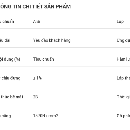
ÔNG TIN CHI TIẾT SẢN PHẨM
u chuẩn
AiSi
Lớp
ều dài
Yêu cầu khách hàng
Ứng d
ội dung (%)
Tiêu chuẩn
Hàm lư
Diego Nemer
lity of the pipes is very good, very
eamless pipes!
 chịu đựng
± 1%
Lớp th
 thúc bề mặt
2B
Thời g
 căng
1570N / mm2
Gõ ph