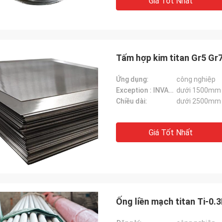
Giá Tốt Nhất
Tấm hợp kim titan Gr5 Gr
Ứng dụng:
công nghiệp
Exception : INVALID_FETCH - getIP() ERROR:
dưới 1500mm
Chiều dài:
dưới 2500mm
Giá Tốt Nhất
Ống liền mạch titan Ti-