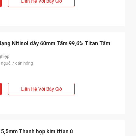
Liên Hệ Với Bây Giờ
dạng Nitinol dày 60mm Tấm 99,6% Titan Tấm
ghiệp
 nguội / cán nóng
Liên Hệ Với Bây Giờ
 5,5mm Thanh hợp kim titan ủ