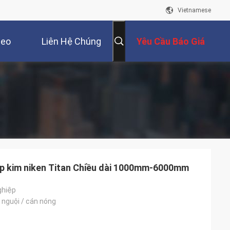
Vietnamese
deo
Liên Hệ Chúng
Yêu Cầu Báo Giá
Tôi
 kim niken Titan Chiều dài 1000mm-6000mm
ghiệp
 nguội / cán nóng