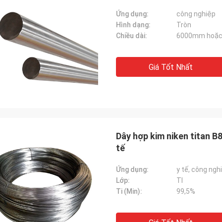
Ứng dụng:
công nghiệp
Hình dạng:
Tròn
Chiều dài:
6000mm hoặc t
Giá Tốt Nhất
Dây hợp kim niken titan B
tế
Ứng dụng:
y tế, công ngh
Lớp:
TI
Ti (Min):
99,5%