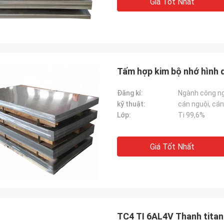
Giá Tốt Nhất
Tấm hợp kim bộ nhớ hình 
Đăng kí:
Ngành công n
kỹ thuật:
cán nguội, cán
Lớp:
Ti 99,6%
Giá Tốt Nhất
TC4 TI 6AL4V Thanh titan