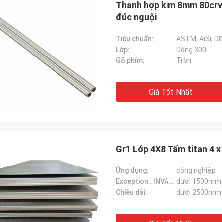
Thanh hợp kim 8mm 80crv
đúc nguội
Tiêu chuẩn:
ASTM, AiSi, DIN
Lớp:
Dòng 300
Gõ phím:
Tròn
Giá Tốt Nhất
Diego Nemer
lity of the pipes is very good, very
eamless pipes!
Gr1 Lớp 4X8 Tấm titan 4 
Ứng dụng:
công nghiệp
Exception : INVALID_FETCH - getIP() ERROR:
dưới 1500mm
Chiều dài:
dưới 2500mm