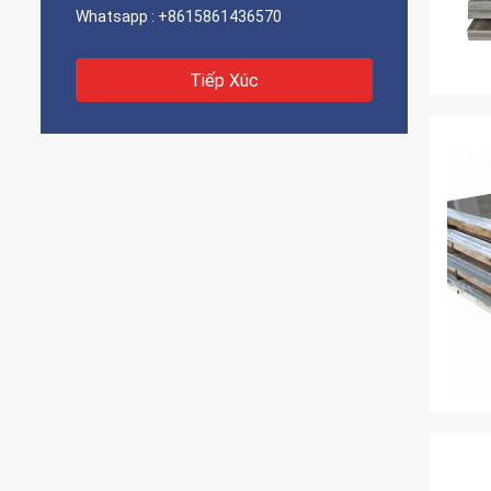
Whatsapp :
+8615861436570
Tiếp Xúc