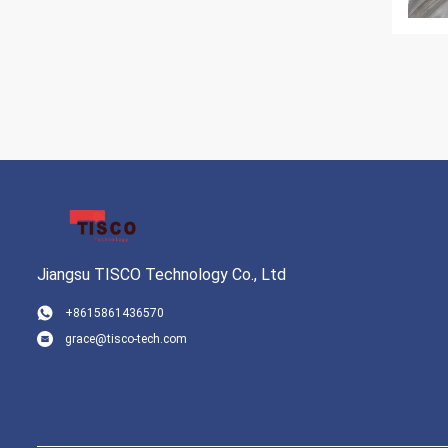
Jiangsu TISCO Technology Co., Ltd
+8615861436570
grace@tisco-tech.com