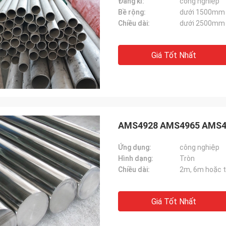
Đăng kí:
công nghiệp
Bề rộng:
dưới 1500mm
Chiều dài:
dưới 2500mm
Giá Tốt Nhất
AMS4928 AMS4965 AMS4967
Ứng dụng:
công nghiệp
Hình dạng:
Tròn
Chiều dài:
2m, 6m hoặc t
Giá Tốt Nhất