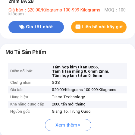
2mm BA 2B
Giá bán：$20.00/Kilograms 100-999 Kilograms
MOQ：100
kilôgam
Giá tốt nhất
Liên hệ với bây giờ
Mô Tả Sản Phẩm
,
Tấm hợp kim titan B265
Điểm nổi bật
,
,
Tấm titan mỏng 0
6mm 2mm
,
Tấm hợp kim titan 0
6mm
Chứng nhận
SGS
Giá bán
$20.00/Kilograms 100-999 Kilograms
Hàng hiệu
Tisco Technology
Khả năng cung cấp
2000 tấn mỗi tháng
Nguồn gốc
Giang Tô, Trung Quốc
Xem thêm