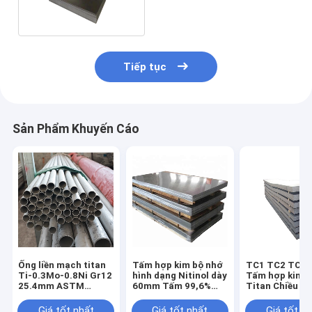
Tiếp tục
Sản Phẩm Khuyến Cáo
Ống liền mạch titan
Tấm hợp kim bộ nhớ
TC1 TC2 TC3 
Ti-0.3Mo-0.8Ni Gr12
hình dạng Nitinol dày
Tấm hợp kim n
25.4mm ASTM
60mm Tấm 99,6%
Titan Chiều dà
SB338
Titan Tấm
1000mm-600
Giá tốt nhất
Giá tốt nhất
Giá tốt n