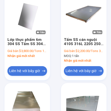
Lớp thực phẩm 6m
Tấm SS cán nguội
304 SS Tấm SS 304
410S 316L 2205 2507
2b Tấm thép không gỉ
Tấm thép không gỉ
Giá bán:
$3,800.00/Tons 1-2 Tons
Giá bán:
$2,200.00/Tons 3-24 Tons
hoàn thiện
dày 4mm
Nhận giá mới nhất
MOQ:
1 tấn
Nhận giá mới nhất
Liên hệ với bây giờ
Liên hệ với bây giờ
Nhà
Sản phẩm
Video