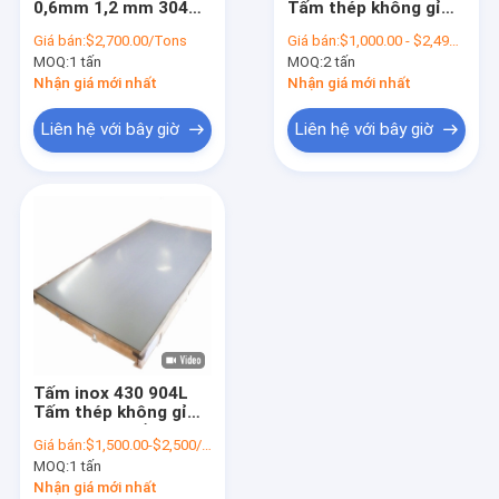
0,6mm 1,2 mm 304
Tấm thép không gỉ
Ống thép SS
2B Kết thúc AISI GB
cán nguội 304
Giá bán:
$2,700.00/Tons
Giá bán:
$1,000.00 - $2,499.00/Tons
DIN EN
MOQ:
Thanh thép không gỉ
1 tấn
MOQ:
2 tấn
Nhận giá mới nhất
Nhận giá mới nhất
Cuộn dây thép không gỉ
Liên hệ với bây giờ
Liên hệ với bây giờ
Hồ sơ thép không gỉ
Kim loại Monel
Vật liệu Hastelloy
Thép hợp kim niken
hợp kim titan
Tấm inox 430 904L
Vật liệu nitronic
Tấm thép không gỉ
cán nguội Chiều rộng
Giá bán:
$1,500.00-$2,500/Ton
1000mm-2000mm
Thép không gỉ kép
MOQ:
1 tấn
Nhận giá mới nhất