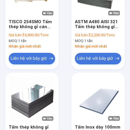
Về chúng tôi
Chuyến tham quan nhà máy
TISCO 254SMO Tấm
ASTM A480 AISI 321
thép không gỉ cán
Tấm thép không gỉ
Kiểm soát chất lượng
nguội 904L Chiều dài
0,3mm-4,0mm Tấm
Giá bán:
$3,800.00/Tons
Giá bán:
$2,200.00/Tons
5,8m
thép không gỉ
MOQ:
1 tấn
MOQ:
1 tấn
Liên hệ với chúng tôi
Nhận giá mới nhất
Nhận giá mới nhất
Yêu cầu Đặt giá
Liên hệ với bây giờ
Liên hệ với bây giờ
Tấm thép không gỉ cán nguội
Tấm thép không gỉ cán nóng
Thép không gỉ cuộn
Dải thép không gỉ
Tấm thép không gỉ
Tấm Inox dày 100mm