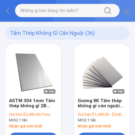
Tấm Thép Không Gỉ Cán Nguội
(36)
ASTM 304 1mm Tấm
Gương 8K Tấm thép
thép không gỉ 2B
không gỉ cán nguội
Tấm SS bề mặt
Độ dày 0,5mm Tấm
Giá bán:
$2,400.00/Tons
Giá bán:
$1,000.00 - $3,000.00/Tons
1219mm
ASTM 304 SS
MOQ:
1 tấn
MOQ:
1 tấn
Nhận giá mới nhất
Nhận giá mới nhất