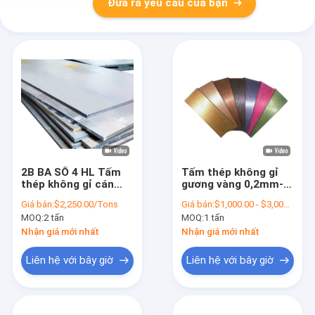
Đưa ra yêu cầu của bạn
2B BA SỐ 4 HL Tấm
Tấm thép không gỉ
thép không gỉ cán
gương vàng 0,2mm-
nguội 430 1000mm
150mm 304 để trang
Giá bán:
$2,250.00/Tons
Giá bán:
$1,000.00 - $3,000.00/Tons
-2000mm Chiều rộng
trí tòa nhà
MOQ:
2 tấn
MOQ:
1 tấn
Nhận giá mới nhất
Nhận giá mới nhất
Liên hệ với bây giờ
Liên hệ với bây giờ