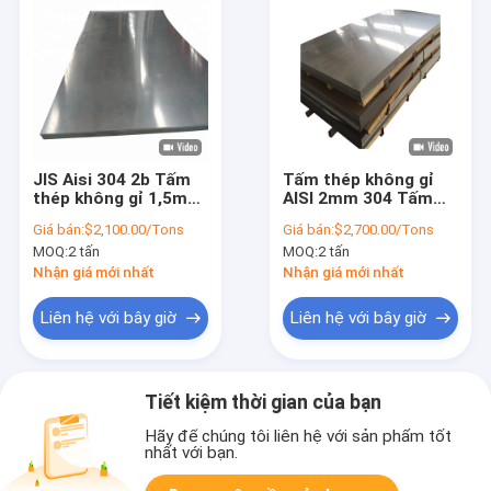
JIS Aisi 304 2b Tấm
Tấm thép không gỉ
thép không gỉ 1,5mm
AISI 2mm 304 Tấm
2mm SS Tấm Tisco
thép không gỉ cán
Giá bán:
$2,100.00/Tons
Giá bán:
$2,700.00/Tons
nguội 304L
MOQ:
2 tấn
MOQ:
2 tấn
Nhận giá mới nhất
Nhận giá mới nhất
Liên hệ với bây giờ
Liên hệ với bây giờ
Tiết kiệm thời gian của bạn
Hãy để chúng tôi liên hệ với sản phẩm tốt
nhất với bạn.