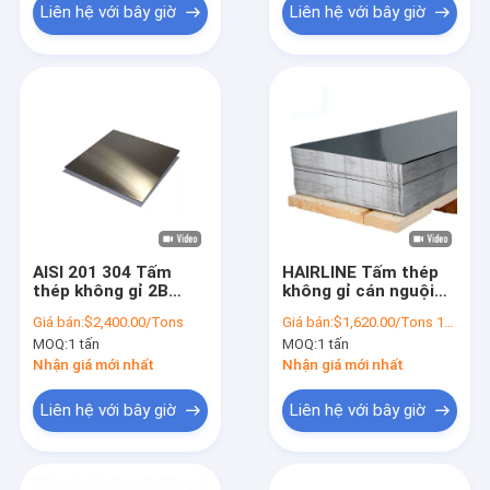
Liên hệ với bây giờ
Liên hệ với bây giờ
AISI 201 304 Tấm
HAIRLINE Tấm thép
thép không gỉ 2B
không gỉ cán nguội
Tấm SS hoàn thiện
316 201 Slit Edge
Giá bán:
$2,400.00/Tons
Giá bán:
$1,620.00/Tons 1-9 Tons
1220x3428mm
Tấm SS 3mm
MOQ:
1 tấn
MOQ:
1 tấn
Nhận giá mới nhất
Nhận giá mới nhất
Liên hệ với bây giờ
Liên hệ với bây giờ