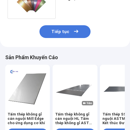
trang trí tòa nhà
Tiếp tục
Sản Phẩm Khuyến Cáo
Tấm thép không gỉ
Tấm thép không gỉ
Tấm thép SS c
cán nguội Mill Edge
cán nguội HL Tấm
nguội ASTM 3
cho ứng dụng cơ khí
thép không gỉ ASTM
Kết thúc Đườn
201 SS 1500mm
tóc gương 60