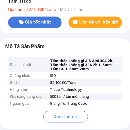
Tấm Tisco
Giá bán：$2,100.00/Tons
MOQ：2 tấn
Giá tốt nhất
Liên hệ với bây giờ
Mô Tả Sản Phẩm
,
Tấm thép không gỉ JIS Aisi 304 2b
Điểm nổi bật
,
,
Tấm thép không gỉ 304 2b 1
5mm
,
Tấm SS 1
5mm 2mm
Chứng nhận
ISO
Giá bán
$2,100.00/Tons
Hàng hiệu
Tisco Technology
Khả năng cung cấp
500 tấn / tấn mỗi tháng
Nguồn gốc
Giang Tô, Trung Quốc
Xem thêm