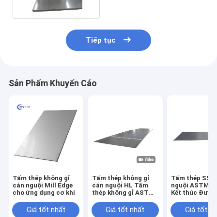
Tiếp tục
Sản Phẩm Khuyến Cáo
Tấm thép không gỉ
Tấm thép không gỉ
Tấm thép SS c
cán nguội Mill Edge
cán nguội HL Tấm
nguội ASTM 3
cho ứng dụng cơ khí
thép không gỉ ASTM
Kết thúc Đườn
201 SS 1500mm
tóc gương 60
Giá tốt nhất
Giá tốt nhất
Giá tốt n