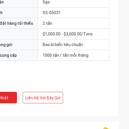
ận
Sgs
nh
SS-05031
đặt hàng tối thiểu
2 tấn
$1,000.00 - $3,000.00/Tons
óng gói
Bao bì biển tiêu chuẩn
 cung cấp
1000 tấn / tấn mỗi tháng
 Nhất
Liên Hệ Với Bây Giờ