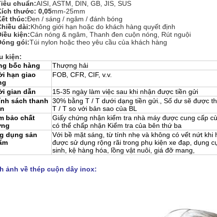
Tiêu chuẩn:
AISI, ASTM, DIN, GB, JIS, SUS
Kích thước: 0,05
mm-25mm
Kết thúc:
Đen / sáng / ngâm / đánh bóng
Chiều dài:
Không giới hạn hoặc do khách hàng quyết định
Điều kiện:
Cán nóng & ngâm, Thanh đen cuộn nóng, Rút nguội
Đóng gói:
Túi nylon hoặc theo yêu cầu của khách hàng
u kiện:
ng bốc hàng
Thượng hải
ời hạn giao
FOB, CFR, CIF, v.v.
ng
ời gian dẫn
15-35 ngày làm việc sau khi nhận được tiền gửi
ính sách thanh
30% bằng T / T dưới dạng tiền gửi., Số dư sẽ được t
án
T / T so với bản sao của BL
m bảo chất
Giấy chứng nhận kiểm tra nhà máy được cung cấp cùn
ợng
có thể chấp nhận Kiểm tra của bên thứ ba
g dụng sản
Với bề mặt sáng, từ tính nhẹ và không có vết nứt khi 
ẩm
được sử dụng rộng rãi trong phụ kiện xe đạp, dụng c
sinh, kệ hàng hóa, lồng vật nuôi, giá đỡ mang,
h ảnh về thép cuộn dây inox: