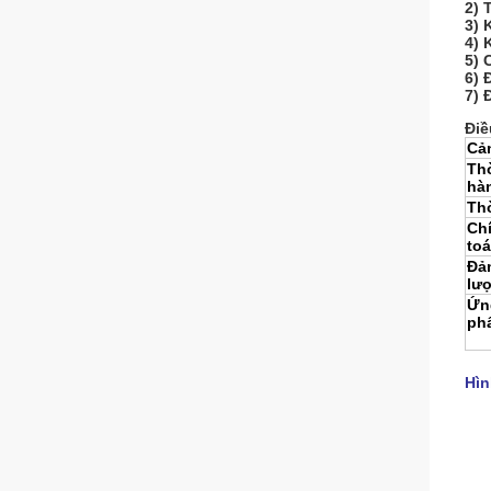
2) 
3) 
4) 
5) 
6) 
7) 
Điề
Cả
Th
hà
Th
Ch
to
Đả
lư
Ứn
ph
Hìn