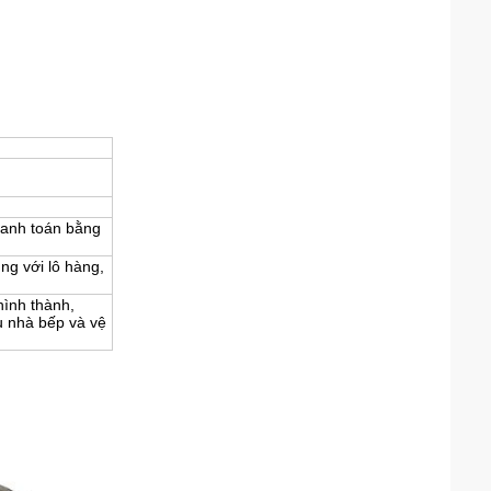
hanh toán bằng
g với lô hàng,
hình thành,
ụ nhà bếp và vệ