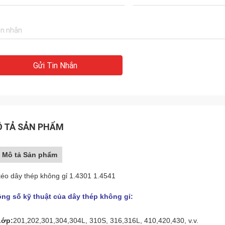
Gửi Tin Nhắn
 TẢ SẢN PHẨM
Mô tả Sản phẩm
kéo dây thép không gỉ 1.4301 1.4541
ng số kỹ thuật của dây thép không gỉ:
Lớp:
201,202,301,304,304L, 310S, 316,316L, 410,420,430, v.v.