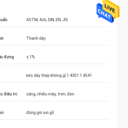
huẩn
ASTM, AiSi, DIN, EN, JIS
nh
Thanh dây
ịu đựng
± 1%
kéo dây thép không gỉ 1.4301 1.4541
c điều trị
sáng, nhiều mây, trơn, đen
ói
đóng gói sợi gỗ