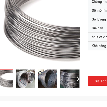
Chứng nh
Số mô hì
Số lượng 
Giá bán
chi tiết đ
Khả năng
Giá Tốt