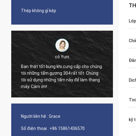
TH
Thép không gỉ kép
Lớp
Chi
cô Yuni
Đăn
Bạn thật tốt bụng khi cung cấp cho chúng
tôi những tấm gương 304 rất tốt. Chúng
The qua
tôi sử dụng những tấm này để làm thang
nice s
Dịc
máy. Cảm ơn!
Tìn
Người liên hệ :
Grace
kỹ 
Số điện thoại :
+86 15861436570