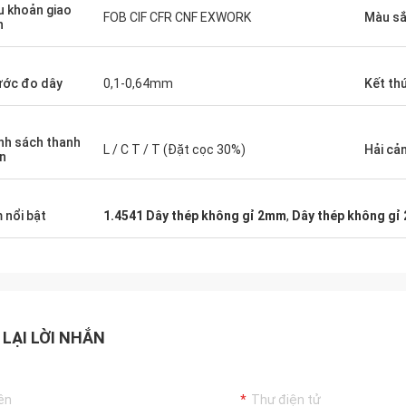
u khoản giao
FOB CIF CFR CNF EXWORK
Màu s
h
ớc đo dây
0,1-0,64mm
Kết th
nh sách thanh
L / C T / T (Đặt cọc 30%)
Hải cả
n
 nổi bật
1.4541 Dây thép không gỉ 2mm
,
Dây thép không gỉ
 LẠI LỜI NHẮN