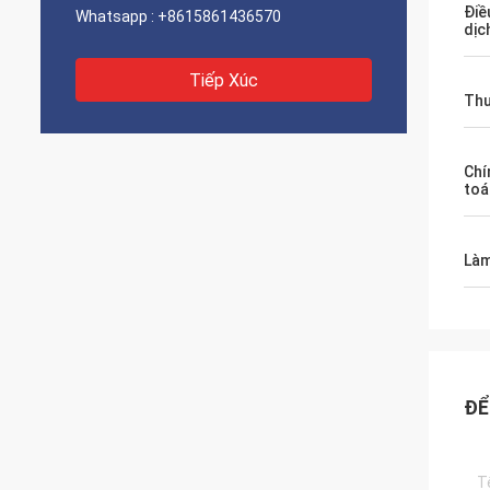
Điề
Whatsapp :
+8615861436570
dịc
Tiếp Xúc
Thư
Chí
toá
Làm
ĐỂ