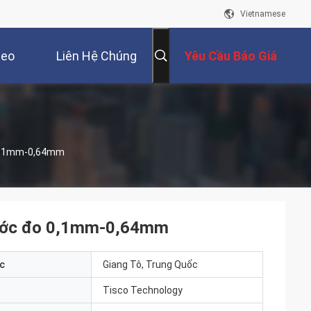
Vietnamese
deo
Liên Hệ Chúng
Yêu Cầu Báo Giá
Tôi
 0,1mm-0,64mm
hước đo 0,1mm-0,64mm
c
Giang Tô, Trung Quốc
Tisco Technology