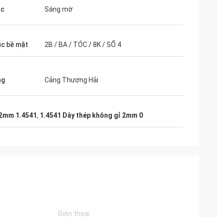
ắc
Sáng mờ
úc bề mặt
2B / BA / TÓC / 8K / SỐ 4
ng
Cảng Thượng Hải
 2mm 1.4541
,
1.4541 Dây thép không gỉ 2mm 0