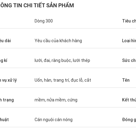
ÔNG TIN CHI TIẾT SẢN PHẨM
Dòng 300
Tiêu c
ều dài
Yêu cầu của khách hàng
Loại hì
g kí
lưới, đai, ràng buộc, lưới thép
Sức ch
Diego Nemer
lity of the pipes is very good, very
eamless pipes!
h vụ xử lý
Uốn, hàn, trang trí, đục lỗ, cắt
Tên
h trạng
mềm, nửa mềm, cứng
Kết thú
thuật
Cán nguội cán nóng
Đóng g