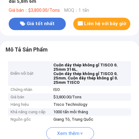
dài 5,8m 6m
Giá bán：$3,800.00/Tons
MOQ：1 tấn
Giá tốt nhất
Liên hệ với bây giờ
Mô Tả Sản Phẩm
,
Cuộn dây thép không gỉ TISCO 0
,
25mm 316L
Điểm nổi bật
,
Cuộn dây thép không gỉ TISCO 0
,
,
25mm
Cuộn dây thép không gỉ 0
25mm TISCO
Chứng nhận
ISO
Giá bán
$3,800.00/Tons
Hàng hiệu
Tisco Technology
Khả năng cung cấp
1000 tấn mỗi tháng
Nguồn gốc
Giang Tô, Trung Quốc
Xem thêm