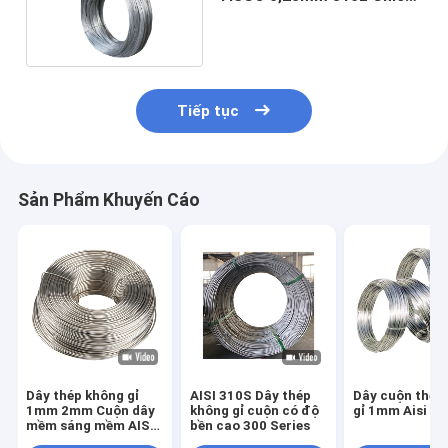
dài 5,8m 6m
Tiếp tục
Sản Phẩm Khuyến Cáo
Dây thép không gỉ
AISI 310S Dây thép
Dây cuộn thép
1mm 2mm Cuộn dây
không gỉ cuộn có độ
gỉ 1mm Aisi 31
mềm sáng mềm AISI
bền cao 300 Series
304