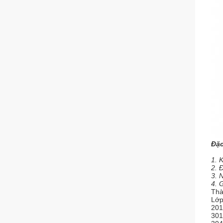
Đặ
1. 
2. 
3. 
4. 
Thà
Lớ
201
301