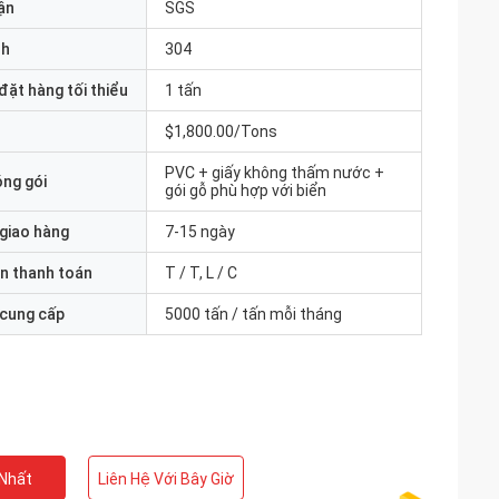
ận
SGS
nh
304
đặt hàng tối thiểu
1 tấn
$1,800.00/Tons
PVC + giấy không thấm nước +
óng gói
gói gỗ phù hợp với biển
 giao hàng
7-15 ngày
n thanh toán
T / T, L / C
 cung cấp
5000 tấn / tấn mỗi tháng
 Nhất
Liên Hệ Với Bây Giờ