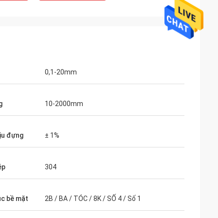
0,1-20mm
g
10-2000mm
ịu đựng
± 1%
ép
304
úc bề mặt
2B / BA / TÓC / 8K / SỐ 4 / Số 1