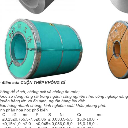
c điểm của CUỘN THÉP KHÔNG GỈ
Không dễ rỉ sét, chống axit và chống ăn mòn;
Được sử dụng rộng rãi trong ngành công nghiệp nhẹ, công nghiệp nặng
Nguồn hàng lớn và ổn định, nguồn hàng lâu dài;
Giao hàng nhanh chóng, kinh nghiệm xuất khẩu phong phú.
nh phần hóa học phổ biến
p
C
sĩ
mn
P
S
Ni
Cr
mo
≤0,15
≤0,75
5,5-7,5
≤0,06
≤ 0,03
3,5-5,5
16,0-18,0
-
≤0,15
≤1,0
≤2,0
≤0,045
≤ 0,03
6,0-8,0
16,0-18,0
-