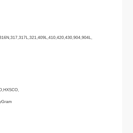
316N,317,317L,321,409L,410,420,430,904,904L,
CO,HXSCO,
eyGram