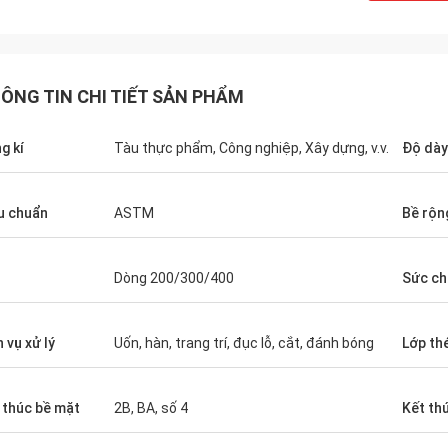
ÔNG TIN CHI TIẾT SẢN PHẨM
g kí
Tàu thực phẩm, Công nghiệp, Xây dựng, v.v.
Độ dày
Diego Nemer
u chuẩn
ASTM
Bề rộn
lity of the pipes is very good, very
eamless pipes!
Dòng 200/300/400
Sức ch
h vụ xử lý
Uốn, hàn, trang trí, đục lỗ, cắt, đánh bóng
Lớp th
 thúc bề mặt
2B, BA, số 4
Kết th