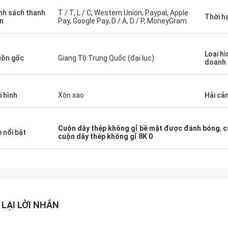
nh sách thanh
T / T, L / C, Western Union, Paypal, Apple
Thời h
n
Pay, Google Pay, D / A, D / P, MoneyGram
Loại hì
ồn gốc
Giang Tô Trung Quốc (đại lục)
doanh
i hình
Xôn xao
Hải cả
Cuộn dây thép không gỉ bề mặt được đánh bóng
,
c
 nổi bật
cuộn dây thép không gỉ 8K 0
 LẠI LỜI NHẮN