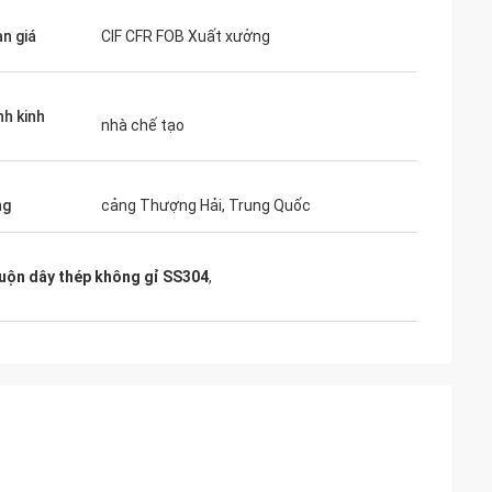
ạn giá
CIF CFR FOB Xuất xưởng
nh kinh
nhà chế tạo
ng
cảng Thượng Hải, Trung Quốc
uộn dây thép không gỉ SS304
,