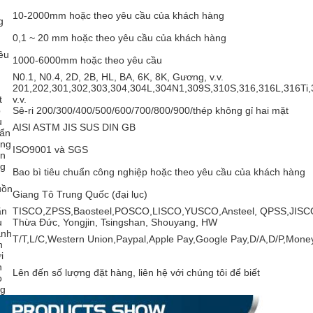
10-2000mm hoặc theo yêu cầu của khách hàng
g
0,1 ~ 20 mm hoặc theo yêu cầu của khách hàng
ều
1000-6000mm hoặc theo yêu cầu
N0.1, N0.4, 2D, 2B, HL, BA, 6K, 8K, Gương, v.v.
201,202,301,302,303,304,304L,304N1,309S,310S,316,316L,316Ti,
t
v.v.
p
Sê-ri 200/300/400/500/600/700/800/900/thép không gỉ hai mặt
u
AISI ASTM JIS SUS DIN GB
ẩn
ng
ISO9001 và SGS
n
g
Bao bì tiêu chuẩn công nghiệp hoặc theo yêu cầu của khách hàng
uồn
Giang Tô Trung Quốc (đại lục)
ãn
TISCO,ZPSS,Baosteel,POSCO,LISCO,YUSCO,Ansteel, QPSS,JIS
u
Thừa Đức, Yongjin, Tsingshan, Shouyang, HW
anh
T/T,L/C,Western Union,Paypal,Apple Pay,Google Pay,D/A,D/P,Mon
n
i
n
Lên đến số lượng đặt hàng, liên hệ với chúng tôi để biết
o
g