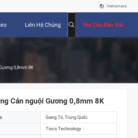
Vietnamese
deo
Liên Hệ Chúng
Yêu Cầu Báo Giá
Tôi
 Gương 0,8mm 8K
óng Cán nguội Gương 0,8mm 8K
c
Giang Tô, Trung Quốc
Tisco Technology