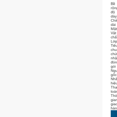
Bề
rộn
độ
dày
Chi
dài
Mặt
Vật
chấ
Lớ
Tiê
chu
chứ
nhậ
đón
gói
Ng
gốc
Nh
hiệ
Th
toá
Thờ
gia
gia
hàn