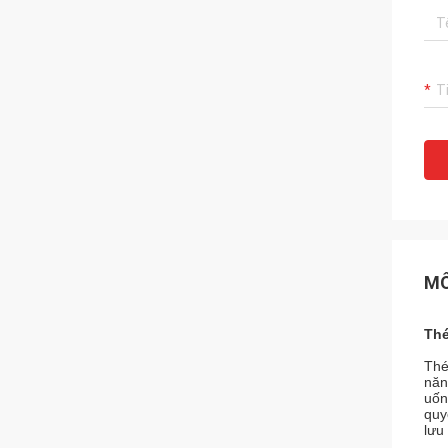
MÔ
Thé
Thé
năn
uốn
quy
lưu