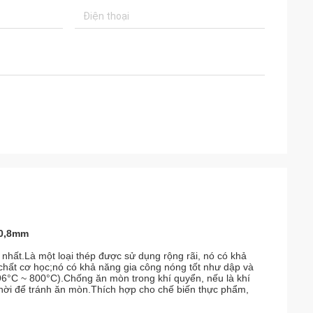
 0,8mm
 nhất.Là một loại thép được sử dụng rộng rãi, nó có khả
 chất cơ học;nó có khả năng gia công nóng tốt như dập và
96°C ~ 800°C).Chống ăn mòn trong khí quyển, nếu là khí
thời để tránh ăn mòn.Thích hợp cho chế biến thực phẩm,