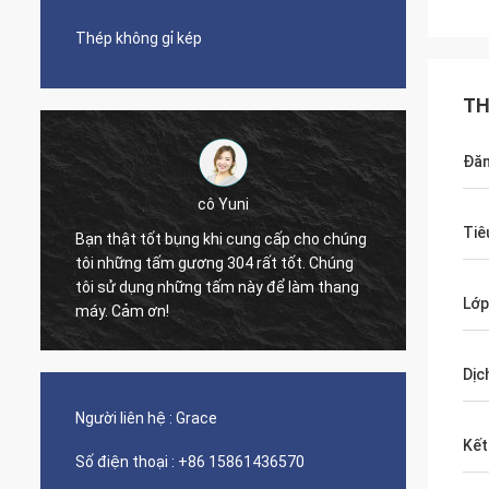
Thép không gỉ kép
TH
Đăn
cô Yuni
Tiê
Bạn thật tốt bụng khi cung cấp cho chúng
tôi những tấm gương 304 rất tốt. Chúng
The qua
tôi sử dụng những tấm này để làm thang
nice s
Lớp
máy. Cảm ơn!
Dịc
Người liên hệ :
Grace
Kết
Số điện thoại :
+86 15861436570