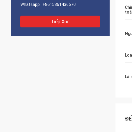
Whatsapp :
+8615861436570
Chí
toá
Tiếp Xúc
Ngu
Loạ
Làm
ĐỂ