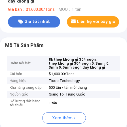
dây không gỉ
Giá bán：$1,600.00/Tons
MOQ：1 tấn
Giá tốt nhất
Liên hệ với bây giờ
Mô Tả Sản Phẩm
,
8k thép không gỉ 304 cuộn
Điểm nổi bật
,
,
,
thép không gỉ 304 cuộn 0
3mm
0
,
3mm 0
5mm cuộn dây không gỉ
Giá bán
$1,600.00/Tons
Hàng hiệu
Tisco Technology
Khả năng cung cấp
500 tấn / tấn mỗi tháng
Nguồn gốc
Giang Tô, Trung Quốc
Số lượng đặt hàng
1 tấn
tối thiểu
Xem thêm