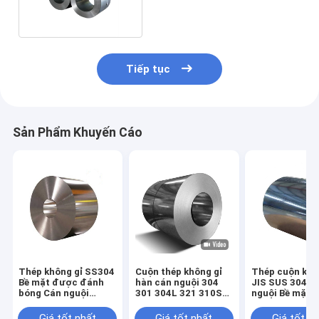
dây không gỉ
Tiếp tục
Sản Phẩm Khuyến Cáo
Thép không gỉ SS304
Cuộn thép không gỉ
Thép cuộn khô
Bề mặt được đánh
hàn cán nguội 304
JIS SUS 304 C
bóng Cán nguội
301 304L 321 310S
nguội Bề mặt 2
Gương 0,8mm 8K
300 Series
0,8mm
Giá tốt nhất
Giá tốt nhất
Giá tốt n