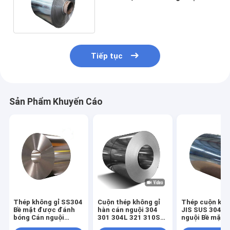
M290-50A M350-50A
Tiếp tục
Sản Phẩm Khuyến Cáo
Thép không gỉ SS304
Cuộn thép không gỉ
Thép cuộn khô
Bề mặt được đánh
hàn cán nguội 304
JIS SUS 304 C
bóng Cán nguội
301 304L 321 310S
nguội Bề mặt 2
Gương 0,8mm 8K
300 Series
0,8mm