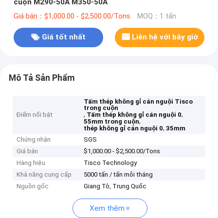
cuộn M290-50A M350-50A
Giá bán：$1,000.00 - $2,500.00/Tons
MOQ：1 tấn
Giá tốt nhất
Liên hệ với bây giờ
Mô Tả Sản Phẩm
Tấm thép không gỉ cán nguội Tisco
trong cuộn
,
,
Điểm nổi bật
Tấm thép không gỉ cán nguội 0
,
55mm trong cuộn
,
thép không gỉ cán nguội 0
35mm
Chứng nhận
SGS
Giá bán
$1,000.00 - $2,500.00/Tons
Hàng hiệu
Tisco Technology
Khả năng cung cấp
5000 tấn / tấn mỗi tháng
Nguồn gốc
Giang Tô, Trung Quốc
Xem thêm