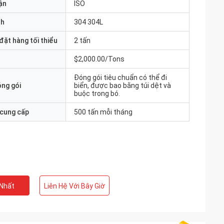
ận
ISO
nh
304 304L
đặt hàng tối thiểu
2 tấn
$2,000.00/Tons
Đóng gói tiêu chuẩn có thể đi
óng gói
biển, được bao bằng túi dệt và
buộc trong bó.
 cung cấp
500 tấn mỗi tháng
 Nhất
Liên Hệ Với Bây Giờ