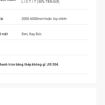
L / C T / T (30% TIỀN GỬI)
ài
2000-6000mm hoặc tùy chỉnh
bề mặt
Đen, Xay, Bóc
hanh tròn bằng thép không gỉ JIS 304
,