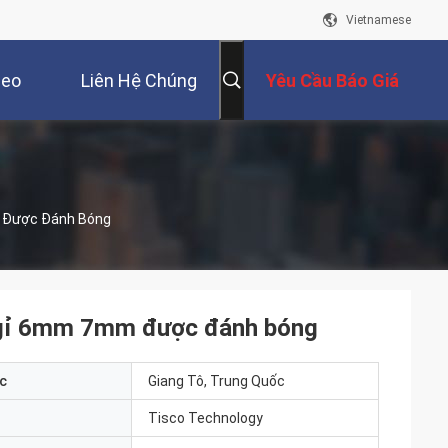
Vietnamese
deo
Liên Hệ Chúng
Yêu Cầu Báo Giá
Tôi
m Được Đánh Bóng
g gỉ 6mm 7mm được đánh bóng
c
Giang Tô, Trung Quốc
Tisco Technology