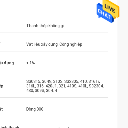
Thanh thép không gỉ
í
Vật liệu xây dựng, Công nghiệp
ịu đựng
± 1%
S30815, 304N, 310S, S32305, 410, 316Ti,
ép
316L, 316, 420J1, 321, 410S, 410L, S32304,
430, 309S, 304, 4
ất
Dòng 300
sách thanh