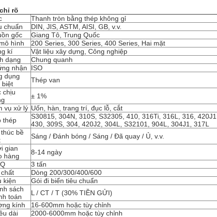
chỉ rõ
c
Thanh tròn bằng thép không gỉ
u chuẩn
DIN, JIS, ASTM, AISI, GB, v.v.
ồn gốc
Giang Tô, Trung Quốc
mô hình
200 Series, 300 Series, 400 Series, Hai mặt
g kí
Vật liệu xây dựng, Công nghiệp
h dạng
Chung quanh
ứng nhận
ISO
g dụng
Thép van
 biệt
 chịu
± 1%
ng
h vụ xử lý
Uốn, hàn, trang trí, đục lỗ, cắt
S30815, 304N, 310S, S32305, 410, 316Ti, 316L, 316, 420J1
 thép
430, 309S, 304, 420J2, 304L, S32101, 904L, 304J1, 317L
 thúc bề
Sáng / Đánh bóng / Sáng / Đã quay / Ủ, v.v.
t
i gian
8-14 ngày
o hàng
Q
3 tấn
 chất
Dòng 200/300/400/600
 kiện
Gói đi biển tiêu chuẩn
nh sách
L / CT / T (30% TIỀN GỬI)
nh toán
ng kính
16-600mm hoặc tùy chỉnh
ều dài
2000-6000mm hoặc tùy chỉnh