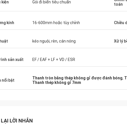
 kiện
Gói đi biển tiêu chuẩn
toán
ng kính
16-600mm hoặc tùy chỉnh
Chiều d
thuật
kéo nguội, rèn, cán nóng
Xử lý 
trình sản xuất
EF / EAF + LF + VD / ESR
Thanh tròn bằng thép không gỉ được đánh bóng
,
T
 nổi bật
Thanh thép không gỉ 7mm
 LẠI LỜI NHẮN