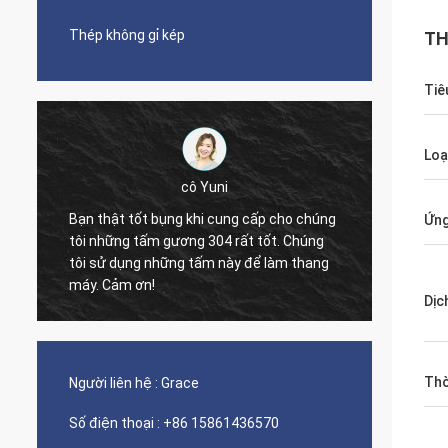
Thép không gỉ kép
TH
Tiê
Loạ
cô Yuni
Bạn thật tốt bụng khi cung cấp cho chúng
Ứng
tôi những tấm gương 304 rất tốt. Chúng
The qua
tôi sử dụng những tấm này để làm thang
nice s
máy. Cảm ơn!
Dịc
Thờ
Người liên hệ :
Grace
Số điện thoại :
+86 15861436570