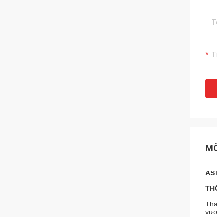
MÔ
AST
THÔ
Tha
vượ