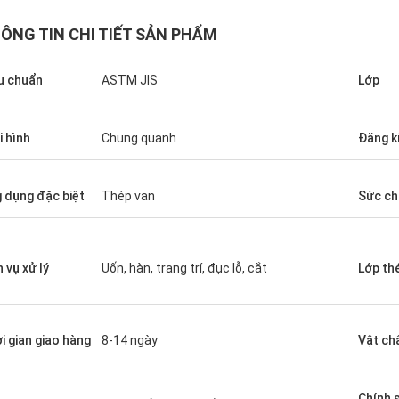
ÔNG TIN CHI TIẾT SẢN PHẨM
u chuẩn
ASTM JIS
Lớp
i hình
Chung quanh
Đăng k
Diego Nemer
 dụng đặc biệt
Thép van
Sức ch
lity of the pipes is very good, very
eamless pipes!
h vụ xử lý
Uốn, hàn, trang trí, đục lỗ, cắt
Lớp th
i gian giao hàng
8-14 ngày
Vật ch
Chính 