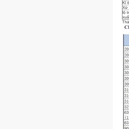
Kĩ 
Xử 
lộ 
xuấ
Thà