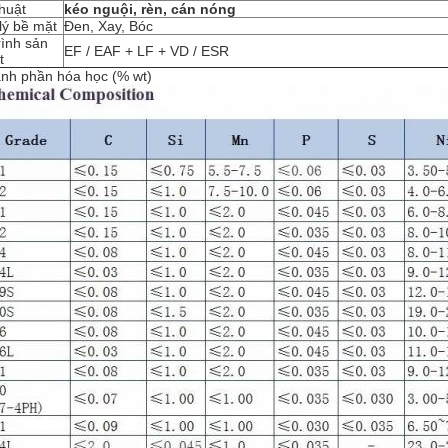
thuật
kéo nguội, rèn, cán nóng
lý bề mặt
Đen, Xay, Bóc
trình sản
EF / EAF + LF + VD / ESR
t
nh phần hóa học (% wt)