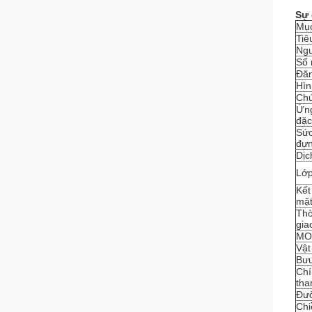
Sự 
Mụ
Tiê
Ngu
Số 
Đăn
Hìn
Ch
Ứn
đặc
Sức
đự
Dịc
Lớp
Kết
mặ
Thờ
gia
MO
Vật
Bưu
Chí
tha
Đườ
Chi