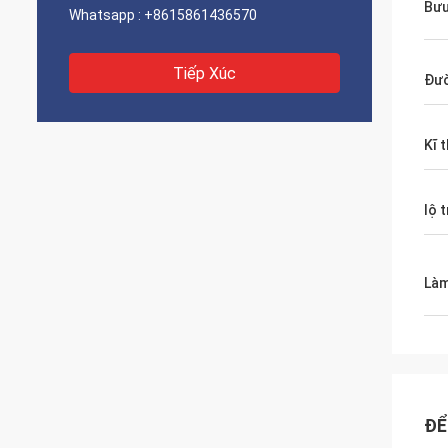
Bưu
Whatsapp :
+8615861436570
Tiếp Xúc
Đườ
Kĩ 
lộ 
Làm
ĐỂ