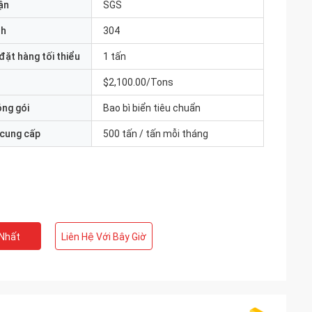
ận
SGS
nh
304
đặt hàng tối thiểu
1 tấn
$2,100.00/Tons
óng gói
Bao bì biển tiêu chuẩn
 cung cấp
500 tấn / tấn mỗi tháng
 Nhất
Liên Hệ Với Bây Giờ