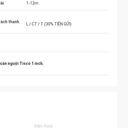
ài
1-12m
sách thanh
L / CT / T (30% TIỀN GỬI)
cán nguội Tisco 1 inch
,