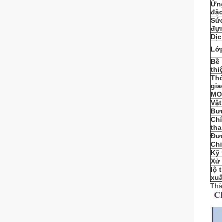
Ứn
đặc
Sức
đự
Dịc
Lớ
Bề
thi
Thờ
gia
MO
Vật
Bư
Ch
tha
Đư
Chi
Kỹ 
Xử 
lộ 
xuấ
Thà