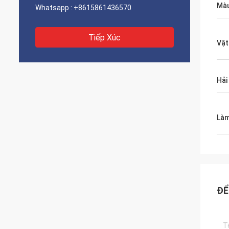
Màu
Whatsapp :
+8615861436570
Tiếp Xúc
Vật
Hải
Làm
ĐỂ