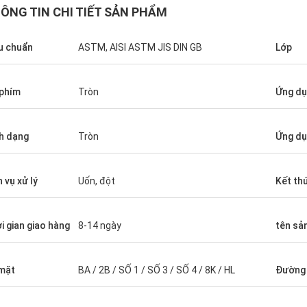
ÔNG TIN CHI TIẾT SẢN PHẨM
u chuẩn
ASTM, AISI ASTM JIS DIN GB
Lớp
phím
Tròn
Ứng d
h dạng
Tròn
Ứng dụ
h vụ xử lý
Uốn, đột
Kết th
i gian giao hàng
8-14 ngày
tên sả
mặt
BA / 2B / SỐ 1 / SỐ 3 / SỐ 4 / 8K / HL
Đường 