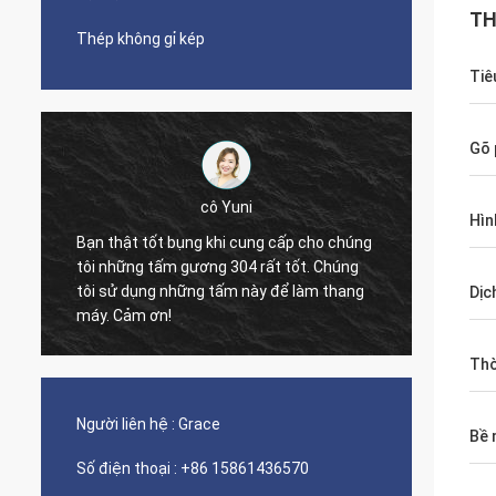
TH
Thép không gỉ kép
Tiê
Gõ 
i
Hìn
Diego Nemer
ung cấp cho chúng
4 rất tốt. Chúng
The quality of the pipes is very good, very
này để làm thang
nice seamless pipes!
Dịc
Thờ
Người liên hệ :
Grace
Bề 
Số điện thoại :
+86 15861436570