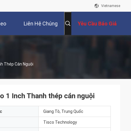
Vietnamese
deo
Liên Hệ Chúng
Yêu Cầu Báo Giá
Tôi
nh Thép Cán Nguội
 1 Inch Thanh thép cán nguội
c
Giang Tô, Trung Quốc
Tisco Technology