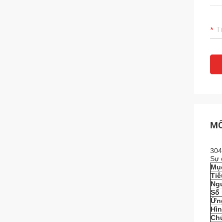
MÔ
304
Sự 
Mụ
Ti
Ng
Số
Ứn
Hì
Ch