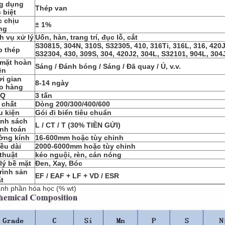
g dụng
Thép van
 biệt
 chịu
± 1%
ng
h vụ xử lý
Uốn, hàn, trang trí, đục lỗ, cắt
S30815, 304N, 310S, S32305, 410, 316Ti, 316L, 316, 420J
p thép
S32304, 430, 309S, 304, 420J2, 304L, S32101, 904L, 304
 mặt hoàn
Sáng / Đánh bóng / Sáng / Đã quay / Ủ, v.v.
ện
i gian
8-14 ngày
o hàng
Q
3 tấn
 chất
Dòng 200/300/400/600
u kiện
Gói đi biển tiêu chuẩn
ính sách
L / CT / T (30% TIỀN GỬI)
nh toán
ờng kính
16-600mm hoặc tùy chỉnh
ều dài
2000-6000mm hoặc tùy chỉnh
thuật
kéo nguội, rèn, cán nóng
lý bề mặt
Đen, Xay, Bóc
trình sản
EF / EAF + LF + VD / ESR
t
nh phần hóa học (% wt)