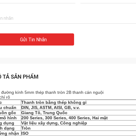
Gửi Tin Nhắn
 TẢ SẢN PHẨM
 đường kính 5mm thép thanh tròn 2B thanh cán nguội
chỉ rõ
c
Thanh tròn bằng thép không gỉ
êu chuẩn
DIN, JIS, ASTM, AISI, GB, v.v.
uồn gốc
Giang Tô, Trung Quốc
 mô hình
200 Series, 300 Series, 400 Series, Hai mặt
g dụng
Vật liệu xây dựng, Công nghiệp
nh dạng
Tròn
ứng nhận
ISO