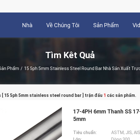
Nhà
Về Chúng Tôi
Sản Phẩm
Vi
Tìm Kêt Quả
Sản Phẩm
/
15 5ph 5mm Stainless Steel Round Bar Nhà Sản Xuất Trự
[ 15 5ph 5mm stainless steel round bar ] trận đấu
1
các sản phẩm.
17-4PH 6mm Thanh SS 17-
5mm
Tiêu chuẩn:
ASTM, JIS, AISI
Lớp:
Dòng 300