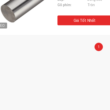
Gõ phím:
Tròn
Giá Tốt Nhất
DEO
1