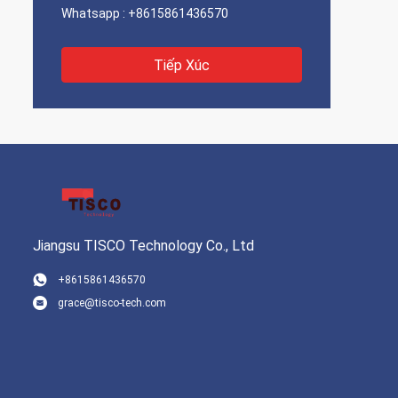
Whatsapp :
+8615861436570
Tiếp Xúc
Jiangsu TISCO Technology Co., Ltd
+8615861436570
grace@tisco-tech.com