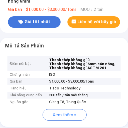
nóng 6mm
Giá bán：$1,000.00 - $3,000.00/Tons
MOQ：2 tấn
Giá tốt nhất
Liên hệ với bây giờ
Mô Tả Sản Phẩm
,
Thanh thép không gỉ ủ
Điểm nổi bật
,
Thanh thép không gỉ 6mm cán nóng
Thanh thép không gỉ ASTM 201
Chứng nhận
ISO
Giá bán
$1,000.00 - $3,000.00/Tons
Hàng hiệu
Tisco Technology
Khả năng cung cấp
500 tấn / tấn mỗi tháng
Nguồn gốc
Giang Tô, Trung Quốc
Xem thêm