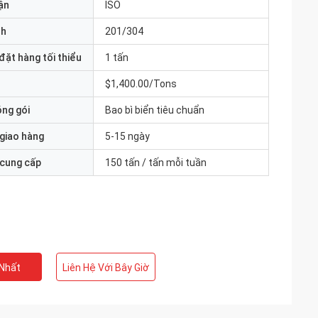
ận
ISO
nh
201/304
đặt hàng tối thiểu
1 tấn
$1,400.00/Tons
óng gói
Bao bì biển tiêu chuẩn
 giao hàng
5-15 ngày
 cung cấp
150 tấn / tấn mỗi tuần
 Nhất
Liên Hệ Với Bây Giờ