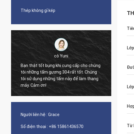
Thép không gỉ kép
TH
Tiê
Lớp
cô Yuni
Bạn thật tốt bụng khi cung cấp cho chúng
Đườ
tôi những tấm gương 304 rất tốt. Chúng
The qua
tôi sử dụng những tấm này để làm thang
nice s
máy. Cảm ơn!
Lớp
Hợp
Người liên hệ :
Grace
Từ 
Số điện thoại :
+86 15861436570