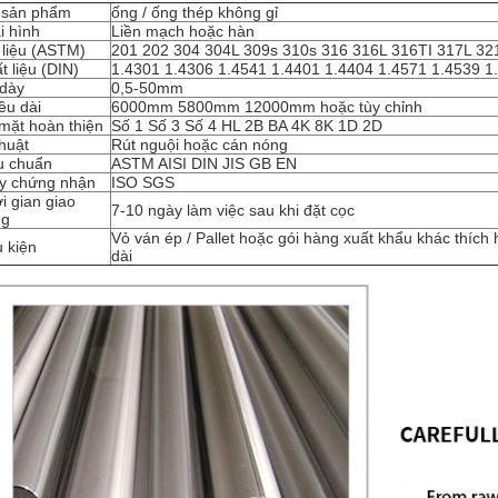
 sản phẩm
ống / ống thép không gỉ
i hình
Liền mạch hoặc hàn
 liệu (ASTM)
201 202 304 304L 309s 310s 316 316L 316TI 317L 32
t liệu (DIN)
1.4301 1.4306 1.4541 1.4401 1.4404 1.4571 1.4539 1
dày
0,5-50mm
ều dài
6000mm 5800mm 12000mm hoặc tùy chỉnh
mặt hoàn thiện
Số 1 Số 3 Số 4 HL 2B BA 4K 8K 1D ​​2D
thuật
Rút nguội hoặc cán nóng
u chuẩn
ASTM AISI DIN JIS GB EN
y chứng nhận
ISO SGS
i gian giao
7-10 ngày làm việc sau khi đặt cọc
ng
Vỏ ván ép / Pallet hoặc gói hàng xuất khẩu khác thíc
 kiện
dài