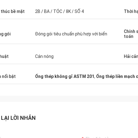
 thúc bề mặt
2B / BA / TÓC / 8K / SỐ 4
Thời h
Chính 
g gói
Đóng gói tiêu chuẩn phù hợp với biển
toán
thuật
Cán nóng
Hải cả
 nổi bật
Ống thép không gỉ ASTM 201
,
Ống thép liền mạch 
 LẠI LỜI NHẮN