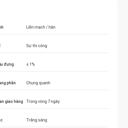
nh
Liền mạch / hàn
í
Sự thi công
ịu đựng
± 1%
ạng phần
Chung quanh
ian giao hàng
Trong vòng 7 ngày
ắc
Trắng sáng