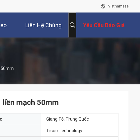
Vietnamese
deo
Liên Hệ Chúng
Yêu Cầu Báo Giá
Tôi
ch 50mm
g liền mạch 50mm
c
Giang Tô, Trung Quốc
Tisco Technology