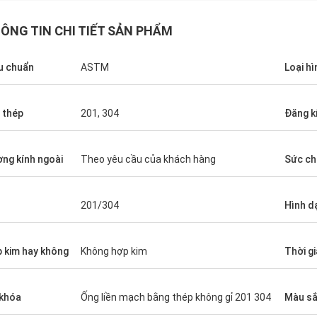
ÔNG TIN CHI TIẾT SẢN PHẨM
u chuẩn
ASTM
Loại hì
 thép
201, 304
Đăng k
Diego Nemer
ng kính ngoài
Theo yêu cầu của khách hàng
Sức ch
lity of the pipes is very good, very
eamless pipes!
201/304
Hình d
 kim hay không
Không hợp kim
Thời g
khóa
Ống liền mạch bằng thép không gỉ 201 304
Màu s