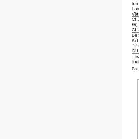
tên
Loạ
Vật
Chấ
Độ 
Chi
Bề 
Kĩ 
Tiê
Giấ
Thờ
hà
Bưu