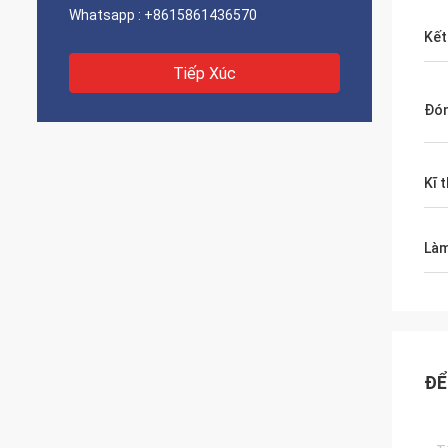
Whatsapp :
+8615861436570
Kết
Tiếp Xúc
Đón
Kĩ 
Làm
ĐỂ