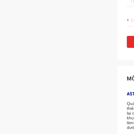
MÔ
AST
Quá
thi
lại
khu
làm
dướ