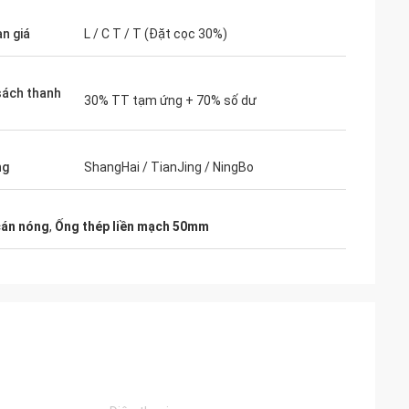
ạn giá
L / C T / T (Đặt cọc 30%)
sách thanh
30% TT tạm ứng + 70% số dư
ng
ShangHai / TianJing / NingBo
cán nóng
,
Ống thép liền mạch 50mm