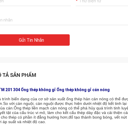
Gửi Tin Nhắn
 TẢ SẢN PHẨM
M 201 304 Ống thép không gỉ Ống thép không gỉ cán nóng
 trình biến dạng của cơ sở sản xuất ống thép hàn cán nóng có thể được
ện.So với cán nguội, cán nguội được thực hiện dưới nhiệt độ kết tinh lại
 của cán.Ống thép liền mạch cán nóng có thể phá hủy quá trình tinh luyệ
yết tật của cấu trúc vi mô, làm cho kết cấu thép dày đặc và cải thiện c
 cho thép có phần ít đẳng hướng hơn;đổ tạo thành bong bóng, vết nứt
i áp suất và nhiệt độ cao.