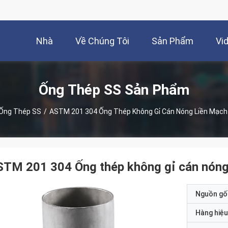
Nhà
Về Chúng Tôi
Sản Phẩm
Vi
Ống Thép SS Sản Phẩm
Ống Thép SS
/
ASTM 201 304 Ống Thép Không Gỉ Cán Nóng Liền Mạ
STM 201 304 Ống thép không gỉ cán nón
Nguồn gố
Hàng hiệu