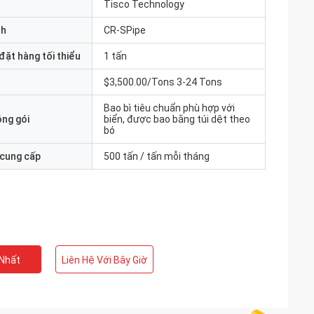
Tisco Technology
nh
CR-SPipe
đặt hàng tối thiểu
1 tấn
$3,500.00/Tons 3-24 Tons
Bao bì tiêu chuẩn phù hợp với
óng gói
biển, được bao bằng túi dệt theo
bó
 cung cấp
500 tấn / tấn mỗi tháng
 Nhất
Liên Hệ Với Bây Giờ