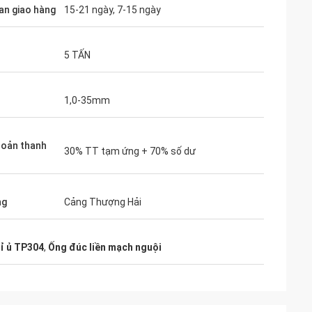
ian giao hàng
15-21 ngày, 7-15 ngày
5 TẤN
1,0-35mm
hoản thanh
30% TT tạm ứng + 70% số dư
ng
Cảng Thượng Hải
ỉ ủ TP304
,
Ống đúc liền mạch nguội