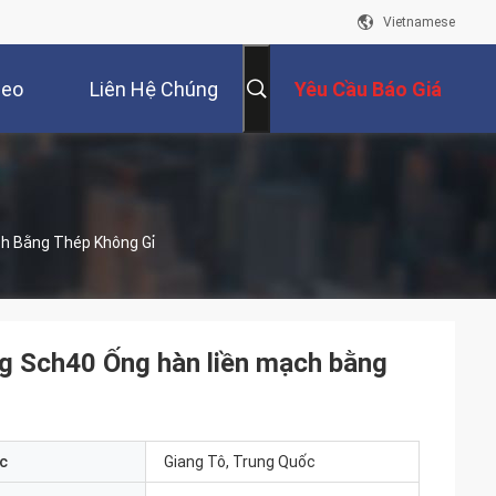
Vietnamese
deo
Liên Hệ Chúng
Yêu Cầu Báo Giá
Tôi
h Bằng Thép Không Gỉ
 Sch40 Ống hàn liền mạch bằng
c
Giang Tô, Trung Quốc