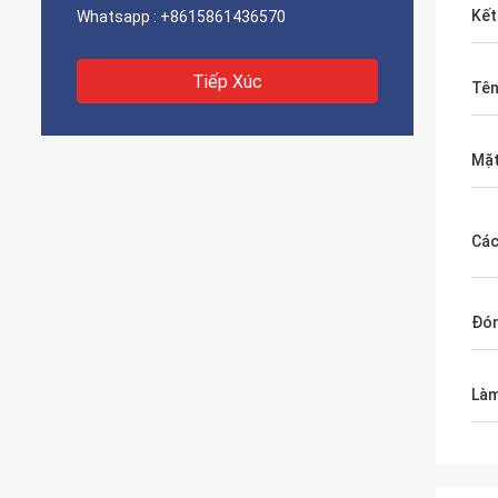
Kết
Whatsapp :
+8615861436570
Tiếp Xúc
Tên
Mặ
Các
Đón
Làm