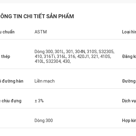
ÔNG TIN CHI TIẾT SẢN PHẨM
u chuẩn
ASTM
Loại hì
Dòng 300, 301L, 301, 304N, 310S, S32305,
 thép
410, 316Ti, 316L, 316, 420J1, 321, 410S,
Đăng k
410L, S32304, 430,
 good, very
i đường hàn
Liền mạch
Đường 
 chịu đựng
± 3%
Dịch vụ
Dòng 300
Hợp ki