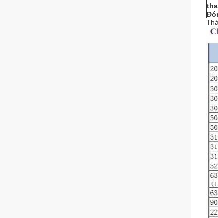
tha
Đó
Thà