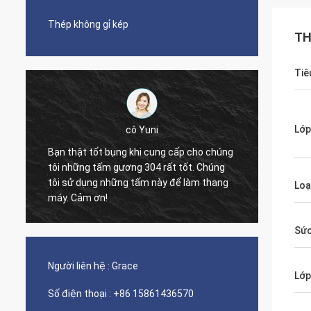
Thép không gỉ kép
TH
Tiê
Lớp
cô Yuni
Diego Nemer
 bụng khi cung cấp cho chúng
m gương 304 rất tốt. Chúng
The quality of the pipes is very
những tấm này để làm thang
nice seamless pipes!
Loạ
!
Sức
Người liên hệ :
Grace
Lớp
Số điện thoại :
+86 15861436570