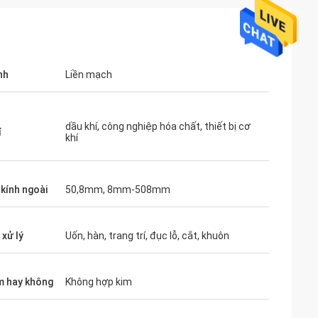
nh
Liền mạch
dầu khí, công nghiệp hóa chất, thiết bị cơ
í
khí
kính ngoài
50,8mm, 8mm-508mm
 xử lý
Uốn, hàn, trang trí, đục lỗ, cắt, khuôn
m hay không
Không hợp kim