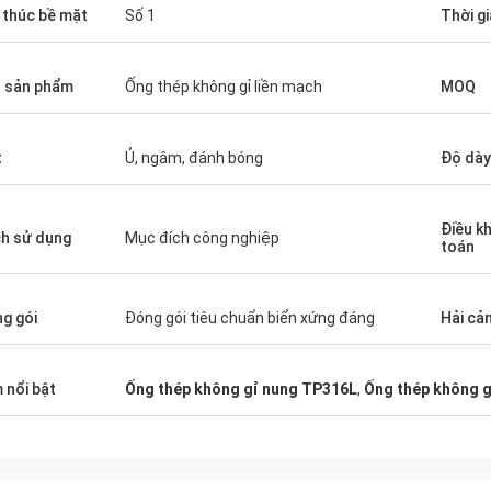
 thúc bề mặt
Số 1
Thời g
 sản phẩm
Ống thép không gỉ liền mạch
MOQ
t
Ủ, ngâm, đánh bóng
Độ dày
Điều k
h sử dụng
Mục đích công nghiệp
toán
g gói
Đóng gói tiêu chuẩn biển xứng đáng
Hải cả
 nổi bật
Ống thép không gỉ nung TP316L
,
Ống thép không g