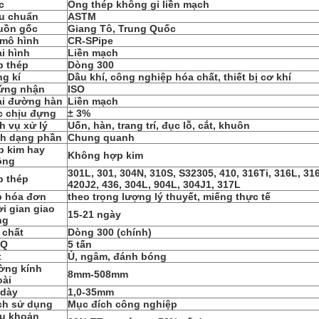
c
Ống thép không gỉ liền mạch
êu chuẩn
ASTM
uồn gốc
Giang Tô, Trung Quốc
 mô hình
CR-SPipe
i hình
Liền mạch
p thép
Dòng 300
g kí
Dầu khí, công nghiệp hóa chất, thiết bị cơ khí
ứng nhận
ISO
ại đường hàn
Liền mạch
c chịu đựng
± 3%
h vụ xử lý
Uốn, hàn, trang trí, đục lỗ, cắt, khuôn
nh dạng phần
Chung quanh
p kim hay
Không hợp kim
ông
301L, 301, 304N, 310S, S32305, 410, 316Ti, 316L, 316
p thép
420J2, 436, 304L, 904L, 304J1, 317L
p hóa đơn
theo trọng lượng lý thuyết, miếng thực tế
i gian giao
15-21 ngày
ng
 chất
Dòng 300 (chính)
Q
5 tấn
t
Ủ, ngâm, đánh bóng
ờng kính
8mm-508mm
oài
 dày
1,0-35mm
ch sử dụng
Mục đích công nghiệp
ều khoản