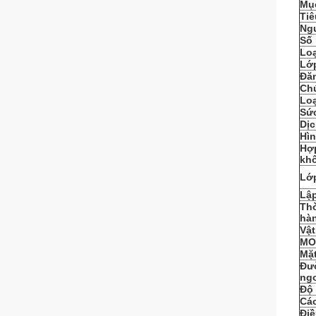
Mụ
Ti
Ng
Số
Loạ
Lớ
Đăn
Ch
Lo
Sứ
Dịc
Hì
Hợ
kh
Lớ
Lậ
Thờ
hà
Vật
MO
Mặ
Đư
ng
Độ
Cá
Đi