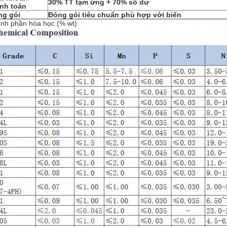
30% TT tạm ứng + 70% số dư
nh toán
ng gói
Đóng gói tiêu chuẩn phù hợp với biển
nh phần hóa học (% wt)