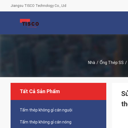
Jiangsu TISCO Technology Co., Ltd
Nhà
/
Ống Thép SS
/
Tất Cả Sản Phẩm
S
th
Tấm thép không gỉ cán nguội
Tấm thép không gỉ cán nóng