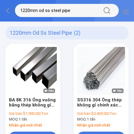
1220mm Od Ss Steel Pipe
(2)
BA 8K 316 Ống vuông
SS316 304 Ống thép
bằng thép không gỉ
không gỉ chính xác
1220mm OD SS Ống
SS Ống thép DIN JIS
Giá bán:
$1,900.00/Ton
Giá bán:
$2,400.00/Ton
thép
BS NB
MOQ:
1 tấn
MOQ:
1 tấn
Nhận giá mới nhất
Nhận giá mới nhất