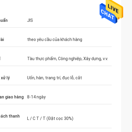
huẩn
JIS
ài
theo yêu cầu của khách hàng
í
Tàu thực phẩm, Công nghiệp, Xây dựng, v.v.
 xử lý
Uốn, hàn, trang trí, đục lỗ, cắt
ian giao hàng
8-14 ngày
sách thanh
L / C T / T (Đặt cọc 30%)