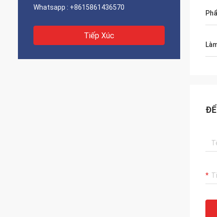
Whatsapp :
+8615861436570
Phẩ
Tiếp Xúc
Làm
ĐỂ