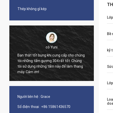
TH
Thép không gỉ kép
Lớp
Bề 
cô Yuni
kỹ 
Bạn thật tốt bụng khi cung cấp cho chúng
tôi những tấm gương 304 rất tốt. Chúng
The qua
tôi sử dụng những tấm này để làm thang
nice s
Sức
máy. Cảm ơn!
Lớp
Người liên hệ :
Grace
Loạ
do
Số điện thoại :
+86 15861436570