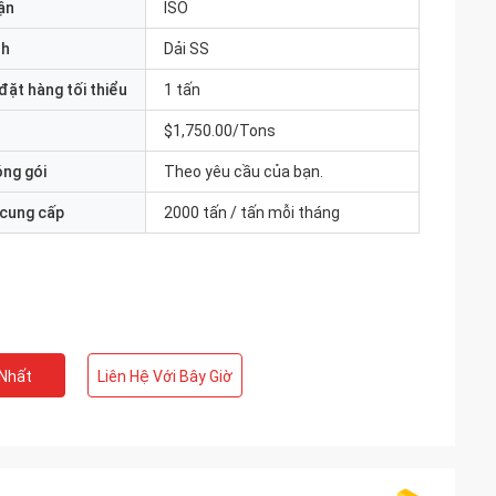
ận
ISO
nh
Dải SS
đặt hàng tối thiểu
1 tấn
$1,750.00/Tons
óng gói
Theo yêu cầu của bạn.
 cung cấp
2000 tấn / tấn mỗi tháng
 Nhất
Liên Hệ Với Bây Giờ