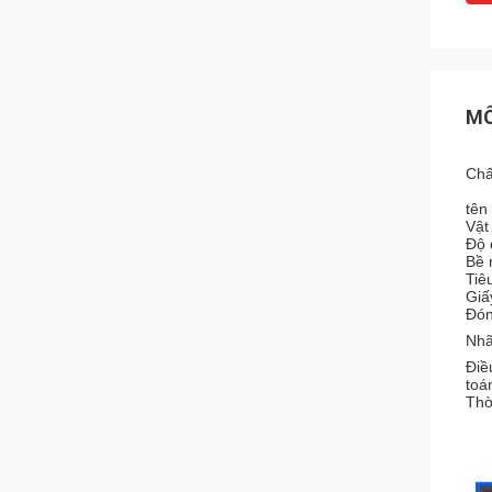
MÔ
Chấ
tên
Vật
Độ 
Bề 
Tiê
Giấ
Đón
Nhã
Điề
toá
Thờ