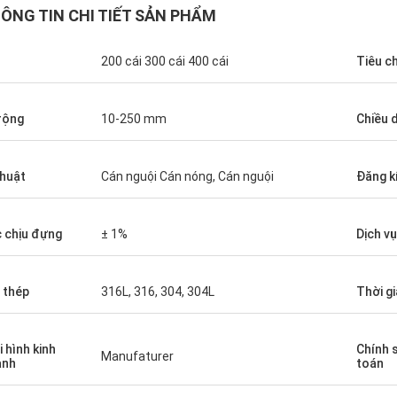
ÔNG TIN CHI TIẾT SẢN PHẨM
200 cái 300 cái 400 cái
Tiêu c
rộng
10-250 mm
Chiều d
thuật
Cán nguội Cán nóng, Cán nguội
Đăng k
Diego Nemer
lity of the pipes is very good, very
eamless pipes!
 chịu đựng
± 1%
Dịch vụ
 thép
316L, 316, 304, 304L
Thời g
i hình kinh
Chính 
Manufaturer
anh
toán