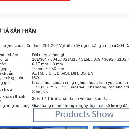
 TẢ SẢN PHẨM
t lượng cao cuộn 3mm 201 202 Vật liệu xây dựng bằng kim loại 304 Dả
 sản phẩm
Dải thép không gỉ
 chất
201/304 / 304L / 321/316 / 316L / 309 / 309S / 310S 
dày
0,17 mm ~ 3 mm
rộng
10 mm ~ 250 mm
u chuẩn
ASTM, JIS, GB, AISI, DIN, BS, EN
y chứng nhận
ISO
g gói
Bao bì tiêu chuẩn công nghiệp hoặc theo yêu cầu c
TISCO, ZPSS, ESS, Baosteel, Shandong Iron and Stee
n hiệu
Steel, v.v.
u khoản thanh
30% T / T trước, số dư so với bản sao B / L
n
i gian giao hàng
Giao hàng nhanh trong 7 ngày, tùy theo số lượng đặ