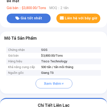
Bề mặt
Giá bán：$3,800.00/Tons
MOQ：2 tấn
Giá tốt nhất
Liên hệ với bây giờ
Mô Tả Sản Phẩm
Chứng nhận
SGS
Giá bán
$3,800.00/Tons
Hàng hiệu
Tisco Technology
Khả năng cung cấp
500 tấn / tấn mỗi tháng
Nguồn gốc
Giang Tô
Xem thêm
Chi Tiết Liên Lạc