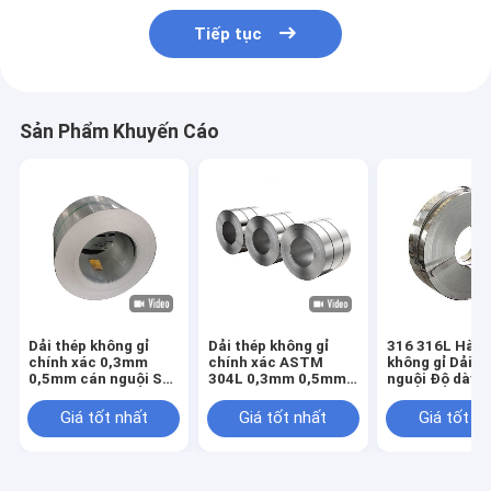
Tiếp tục
Sản Phẩm Khuyến Cáo
Dải thép không gỉ
Dải thép không gỉ
316 316L Hàn 
chính xác 0,3mm
chính xác ASTM
không gỉ Dải c
0,5mm cán nguội SS
304L 0,3mm 0,5mm
nguội Độ dày 
ASTM 201
SS cán nguội
0,8mm
Giá tốt nhất
Giá tốt nhất
Giá tốt n