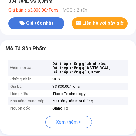
304 304L SS 0,3mm
Giá bán：$3,800.00/Tons
MOQ：2 tấn
Giá tốt nhất
Liên hệ với bây giờ
Mô Tả Sản Phẩm
,
Dải thép không gỉ chính xác
Điểm nổi bật
,
Dải thép không gỉ ASTM 304L
,
Dải thép không gỉ 0
3mm
Chứng nhận
SGS
Giá bán
$3,800.00/Tons
Hàng hiệu
Tisco Technology
Khả năng cung cấp
500 tấn / tấn mỗi tháng
Nguồn gốc
Giang Tô
Xem thêm