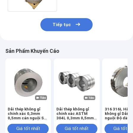
Tiếp tục
Sản Phẩm Khuyến Cáo
Dải thép không gỉ
Dải thép không gỉ
316 316L Hàn 
chính xác 0,3mm
chính xác ASTM
không gỉ Dải c
0,5mm cán nguội SS
304L 0,3mm 0,5mm
nguội Độ dày 
ASTM 201
SS cán nguội
0,8mm
Giá tốt nhất
Giá tốt nhất
Giá tốt n