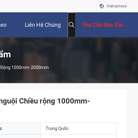
Vietnamese
deo
Liên Hệ Chúng
Yêu Cầu Báo Giá
Tôi
hẩm
iều Rộng 1000mm-2000mm
 nguội Chiều rộng 1000mm-
c
Trung Quốc