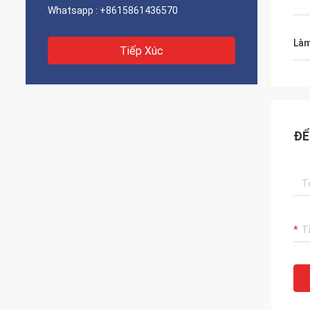
Whatsapp :
+8615861436570
Làm
Tiếp Xúc
ĐỂ