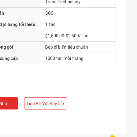
Tisco Technology
ận
SGS
đặt hàng tối thiểu
1 tấn
$1,500.00-$2,500/Ton
óng gói
Bao bì biển tiêu chuẩn
 cung cấp
1000 tấn mỗi tháng
 Nhất
Liên Hệ Với Bây Giờ