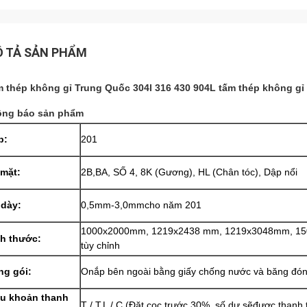
 TẢ SẢN PHẨM
 thép không gỉ Trung Quốc 304l 316 430 904L tấm thép không gỉ
ông báo sản phẩm
p
:
201
 mặt
:
2B,
BA, SỐ 4, 8K (Gương), HL (Chân tóc), Dập nổi
 dày
:
0,5mm-3,0mm
cho năm 201
1000x2000mm, 1219x2438 mm, 1219x3048mm, 15
ch thước
:
tùy chỉnh
ng gói
:
O
nắp bên ngoài bằng giấy chống nước và băng đóng
ều khoản thanh
T / T,
L / C (
Đặt cọc trước 30%, số dư sẽ
được thanh 