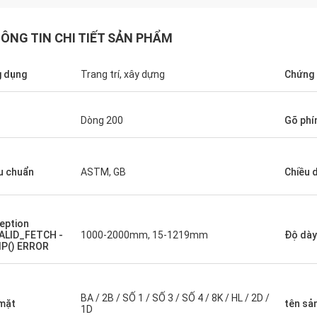
ÔNG TIN CHI TIẾT SẢN PHẨM
 dụng
Trang trí, xây dựng
Chứng
Dòng 200
Gõ ph
mer
is very good, very
u chuẩn
ASTM, GB
Chiều d
eption
ALID_FETCH -
1000-2000mm, 15-1219mm
Độ dày
IP() ERROR
BA / 2B / SỐ 1 / SỐ 3 / SỐ 4 / 8K / HL / 2D /
mặt
tên sả
1D