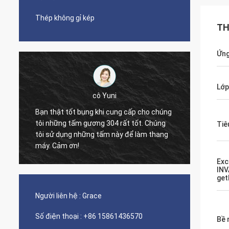
Thép không gỉ kép
TH
Ứng
Lớp
cô Yuni
Diego Ne
ật tốt bụng khi cung cấp cho chúng
ững tấm gương 304 rất tốt. Chúng
The quality of the pipes 
Tiê
 dụng những tấm này để làm thang
nice seamless pipes!
ảm ơn!
Exc
INV
get
Người liên hệ :
Grace
Số điện thoại :
+86 15861436570
Bề 