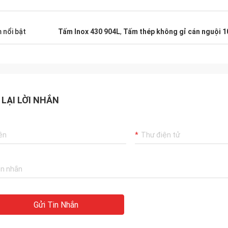
 nổi bật
Tấm Inox 430 904L
,
Tấm thép không gỉ cán nguội
 LẠI LỜI NHẮN
Gửi Tin Nhắn