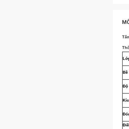
MÔ
Tấm
Th
Lớ
Bề
Độ
Kí
Đó
Đi