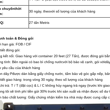
án
:
n chuyển
thời
30 ngày, theo
với số lượng của khách hàng
an
:
OQ
:
27 tấn Metris
nh toán & Đóng gói
i hạn giá: FOB / CIF
tiết đóng gói:
g kết nối: Giao hàng với container 20 feet (27 Tấn), được đóng gói bằ
ng tính: Bên ngoài có bao bì chống nước
với bộ bảo vệ cạnh, gói với
dây
o yêu cầu của khách hàng
n dây:
P
được dán bằng giấy chống nước, tấm bảo vệ góc gấp nếp, băng 
 tiết giao hàng: trong vòng 30 ngày, theo số lượng của khách hàng
hi trả:
T / T (đặt cọc) & L / C không hủy ngang trả ngay (trước khi gia
ng tôi sẽ tính phí tiền gửi 30% trước khi sản xuất và nhận được số dư 
 bảo chất lượng: Giấy chứng nhận kiểm tra nhà máy được cung cấp cù