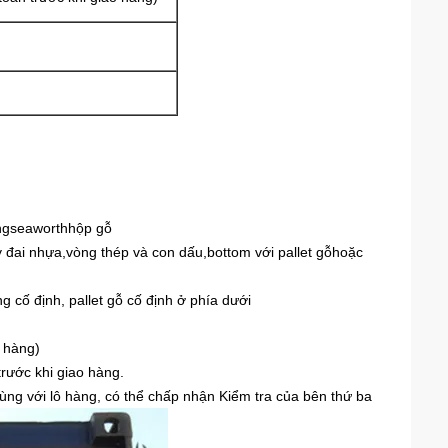
ng
seaworth
hộp gỗ
 đai nhựa,
vòng thép và con dấu,
b
ottom với pallet gỗ
hoặc
cố định, pallet gỗ cố định ở phía dưới
o hàng)
trước khi giao hàng.
ng với lô hàng, có thể chấp nhận Kiểm tra của bên thứ ba