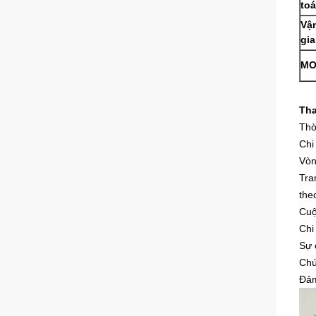
to
Vậ
gi
M
Tha
Thờ
Chi 
Vòn
Tra
the
Cuộ
Chi
Sự c
Chú
Đảm