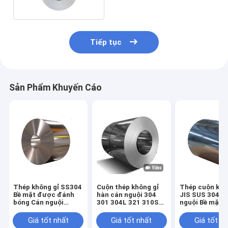
Tiếp tục
Sản Phẩm Khuyến Cáo
Thép không gỉ SS304
Cuộn thép không gỉ
Thép cuộn khô
Bề mặt được đánh
hàn cán nguội 304
JIS SUS 304 C
bóng Cán nguội
301 304L 321 310S
nguội Bề mặt 2
Gương 0,8mm 8K
300 Series
0,8mm
Giá tốt nhất
Giá tốt nhất
Giá tốt n