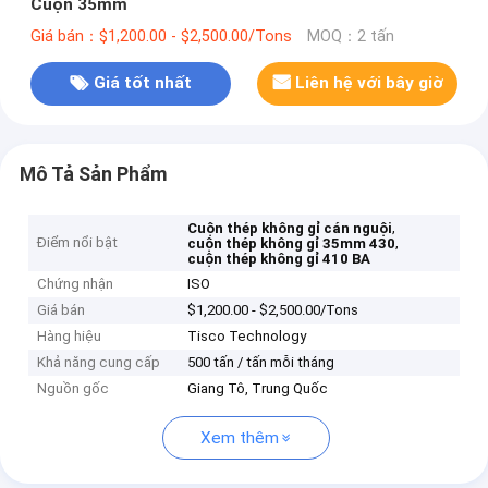
Cuộn 35mm
Giá bán：$1,200.00 - $2,500.00/Tons
MOQ：2 tấn
Giá tốt nhất
Liên hệ với bây giờ
Mô Tả Sản Phẩm
,
Cuộn thép không gỉ cán nguội
Điểm nổi bật
,
cuộn thép không gỉ 35mm 430
cuộn thép không gỉ 410 BA
Chứng nhận
ISO
Giá bán
$1,200.00 - $2,500.00/Tons
Hàng hiệu
Tisco Technology
Khả năng cung cấp
500 tấn / tấn mỗi tháng
Nguồn gốc
Giang Tô, Trung Quốc
Xem thêm