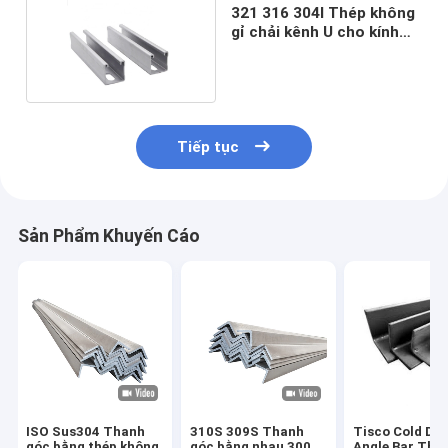
321 316 304l Thép không
gỉ chải kênh U cho kính
12mm
Tiếp tục
Sản Phẩm Khuyến Cáo
ISO Sus304 Thanh
310S 309S Thanh
Tisco Cold Dr
góc bằng thép không
góc bằng nhau 300
Angle Bar Thé