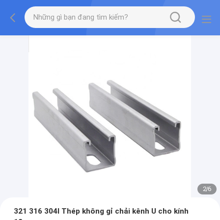
2
/
6
321 316 304l Thép không gỉ chải kênh U cho kính