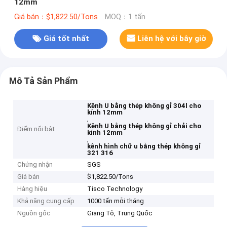
12mm
Giá bán：$1,822.50/Tons
MOQ：1 tấn
Giá tốt nhất
Liên hệ với bây giờ
Mô Tả Sản Phẩm
Kênh U bằng thép không gỉ 304l cho
kính 12mm
,
Kênh U bằng thép không gỉ chải cho
Điểm nổi bật
kính 12mm
,
kênh hình chữ u bằng thép không gỉ
321 316
Chứng nhận
SGS
Giá bán
$1,822.50/Tons
Hàng hiệu
Tisco Technology
Khả năng cung cấp
1000 tấn mỗi tháng
Nguồn gốc
Giang Tô, Trung Quốc