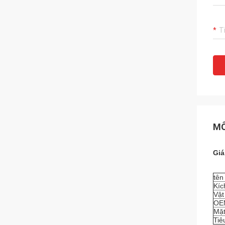
MÔ
Giá
tên
Kíc
Vật
OE
Mặ
Tiê