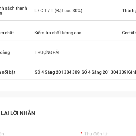
nh sách thanh
L / C T / T (Đặt cọc 30%)
Thời h
n
m chất
Kiểm tra chất lượng cao
Certiif
 cảng
THƯỢNG HẢI
 nổi bật
SỐ 4 Sáng 201 304 309
,
SỐ 4 Sáng 201 304 309 Kên
 LẠI LỜI NHẮN