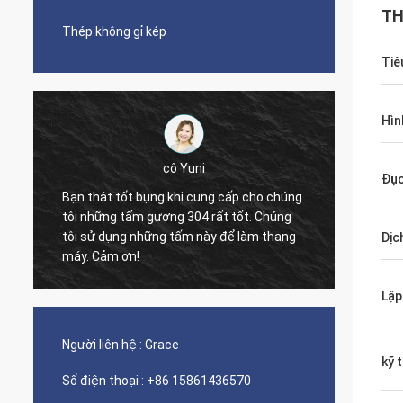
TH
Thép không gỉ kép
Tiê
Hìn
cô Yuni
Đục
Bạn thật tốt bụng khi cung cấp cho chúng
tôi những tấm gương 304 rất tốt. Chúng
The qua
tôi sử dụng những tấm này để làm thang
nice s
Dịc
máy. Cảm ơn!
Lập
Người liên hệ :
Grace
kỹ 
Số điện thoại :
+86 15861436570