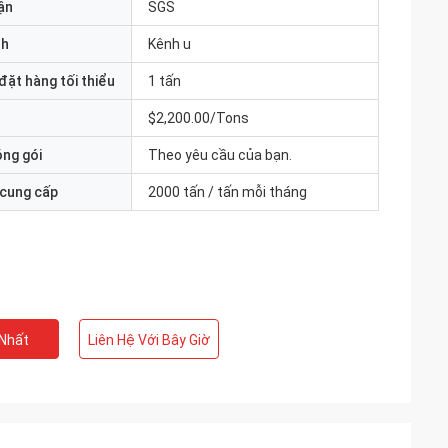
ận
SGS
nh
Kênh u
đặt hàng tối thiểu
1 tấn
$2,200.00/Tons
óng gói
Theo yêu cầu của bạn.
 cung cấp
2000 tấn / tấn mỗi tháng
 Nhất
Liên Hệ Với Bây Giờ