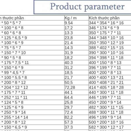
h thước phần
Kg / m
Kích thước phần
 * 50 * 5 * 7
9.54
344 * 354 * 16 * 16
 * 100 * 6 * 8
17,2
346 * 174 * 6 * 9
 * 60 * 6 * 8
13.3
350 * 175 * 7 * 11
 * 125 * 6,5 * 9
23,8
344 * 348 * 10 * 16
 * 100 * 6 * 9
21.4
350 * 350 * 12 * 19
 * 75 * 5 * 7
14.3
388 * 402 * 15 * 15
 * 150 * 7 * 10
31,9
390 * 300 * 10 * 16
 * 90 * 5 * 8
18,2
394 * 398 * 11 * 18
 * 175 * 7,5 * 11
40.3
400 * 150 * 8 * 13
 * 150 * 6 * 9
31,2
396 * 199 * 7 * 11
 * 99 * 4,5 * 7
18,5
400 * 200 * 8 * 13
 * 100 * 5.5 * 8
21,7
400 * 400 * 13 * 21
 * 200 * 8 * 12
50,5
400 * 408 * 21 * 21
 * 204 * 12 * 12
72,28
414 * 405 * 18 * 28
 * 175 * 7 * 11
44.1
440 * 300 * 11 * 18
 * 252 * 11 * 11
64.4
446 * 199 * 7 * 11
 * 124 * 5 * 8
25,8
450 * 200 * 9 * 14
 * 125 * 6 * 9
29,7
482 * 300 * 11 * 15
 * 250 * 9 * 14
72.4
488 * 300 * 11 * 18
 * 255 * 14 * 14
82,2
496 * 199 * 9 * 14
 * 200 * 8 * 12
57.3
500 * 200 * 10 * 16
 * 150 * 6,5 * 9
37.3
582 * 300 * 12 * 17