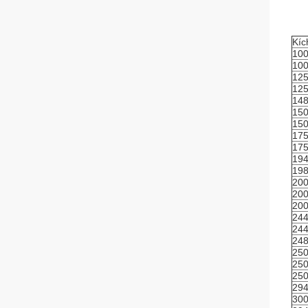
Kíc
100
100
125
125
148
150
150
175
175
194
198
200
200
200
244
244
248
250
250
250
294
300