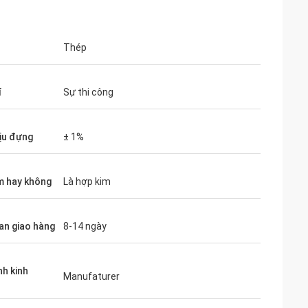
Thép
í
Sự thi công
ịu đựng
± 1%
m hay không
Là hợp kim
ian giao hàng
8-14 ngày
nh kinh
Manufaturer