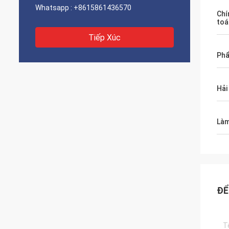
Whatsapp :
+8615861436570
Chí
toá
Tiếp Xúc
Phẩ
Hải
Làm
ĐỂ