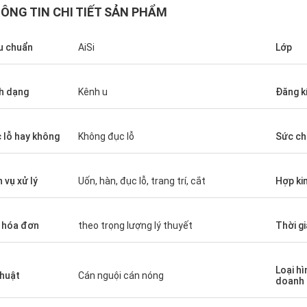
ÔNG TIN CHI TIẾT SẢN PHẨM
u chuẩn
AiSi
Lớp
h dạng
Kênh u
Đăng k
 lỗ hay không
Không đục lỗ
Sức ch
Diego Nemer
lity of the pipes is very good, very
eamless pipes!
h vụ xử lý
Uốn, hàn, đục lỗ, trang trí, cắt
Hợp ki
 hóa đơn
theo trọng lượng lý thuyết
Thời g
Loại hì
thuật
Cán nguội cán nóng
doanh