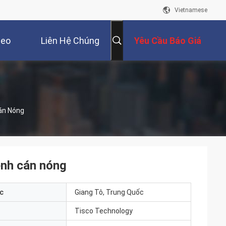
Vietnamese
deo
Liên Hệ Chúng
Yêu Cầu Báo Giá
Tôi
án Nóng
ênh cán nóng
c
Giang Tô, Trung Quốc
Tisco Technology