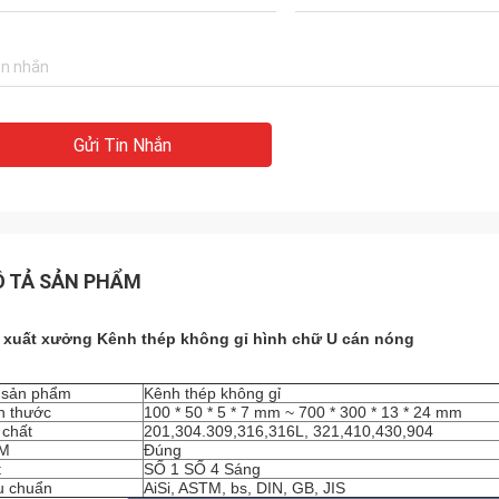
Gửi Tin Nhắn
 TẢ SẢN PHẨM
 xuất xưởng Kênh thép không gỉ hình chữ U cán nóng
 sản phẩm
Kênh thép không gỉ
h thước
100 * 50 * 5 * 7 mm ~ 700 * 300 * 13 * 24 mm
 chất
201,304.309,316,316L, 321,410,430,904
M
Đúng
t
SỐ 1 SỐ 4 Sáng
u chuẩn
AiSi, ASTM, bs, DIN, GB, JIS