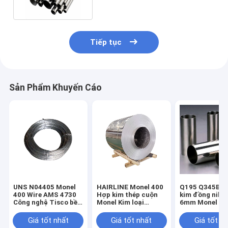
Tiếp tục
Sản Phẩm Khuyến Cáo
UNS N04405 Monel
HAIRLINE Monel 400
Q195 Q345B Ố
400 Wire AMS 4730
Hợp kim thép cuộn
kim đồng niken
Công nghệ Tisco bề
Monel Kim loại
6mm Monel 40
mặt sáng
0.12mm-2.0mm
liền mạch
Tickness
Giá tốt nhất
Giá tốt nhất
Giá tốt n