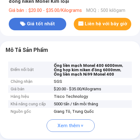
đồng niken Monel Kim loại
Giá bán：$20.00 - $35.00/Kilograms
MOQ：500 kilôgam
Giá tốt nhất
Liên hệ với bây giờ
Mô Tả Sản Phẩm
,
Ống liền mạch Monel 400 6000mm
Điểm nổi bật
,
Ống hợp kim niken đồng 6000mm
Ống liền mạch Ni99 Monel 400
Chứng nhận
SGS
Giá bán
$20.00 - $35.00/Kilograms
Hàng hiệu
Tisco Technology
Khả năng cung cấp
5000 tấn / tấn mỗi tháng
Nguồn gốc
Giang Tô, Trung Quốc
Xem thêm