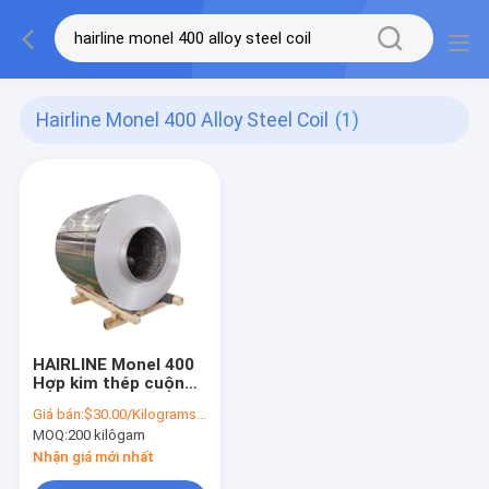
Hairline Monel 400 Alloy Steel Coil
(1)
HAIRLINE Monel 400
Hợp kim thép cuộn
Monel Kim loại
Giá bán:
$30.00/Kilograms 200-299 Kilograms
0.12mm-2.0mm
MOQ:
200 kilôgam
Tickness
Nhận giá mới nhất