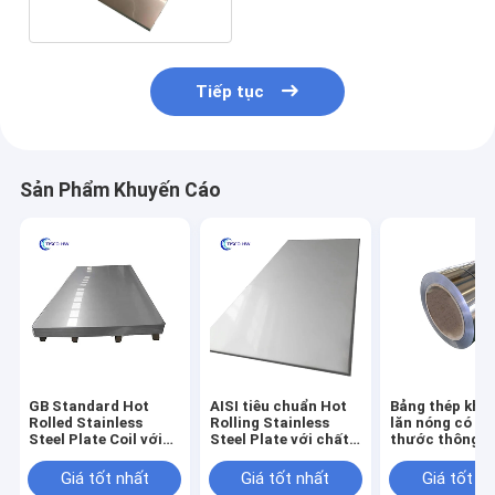
Tiếp tục
Sản Phẩm Khuyến Cáo
GB Standard Hot
AISI tiêu chuẩn Hot
Bảng thép khôn
Rolled Stainless
Rolling Stainless
lăn nóng có kí
Steel Plate Coil với
Steel Plate với chất
thước thông 
chiều rộng 1219mm
làm mát R23 và NO.1
/ tùy chỉnh để 
Finish
trữ và giao dịc
Giá tốt nhất
Giá tốt nhất
Giá tốt n