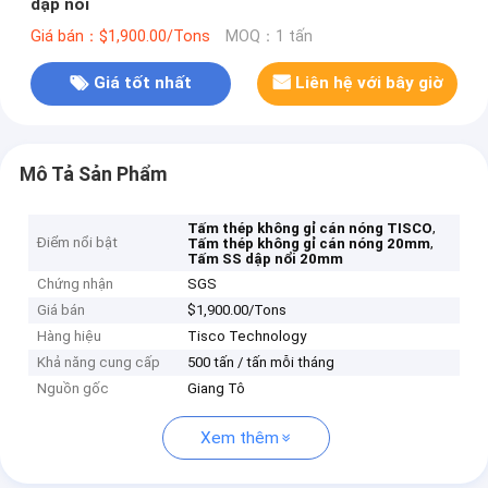
dập nổi
Giá bán：$1,900.00/Tons
MOQ：1 tấn
Giá tốt nhất
Liên hệ với bây giờ
Mô Tả Sản Phẩm
,
Tấm thép không gỉ cán nóng TISCO
Điểm nổi bật
,
Tấm thép không gỉ cán nóng 20mm
Tấm SS dập nổi 20mm
Chứng nhận
SGS
Giá bán
$1,900.00/Tons
Hàng hiệu
Tisco Technology
Khả năng cung cấp
500 tấn / tấn mỗi tháng
Nguồn gốc
Giang Tô
Xem thêm