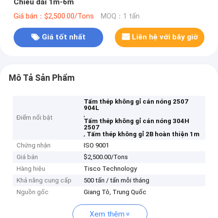
Chiều dài 1m-6m
Giá bán：$2,500.00/Tons
MOQ：1 tấn
Giá tốt nhất
Liên hệ với bây giờ
Mô Tả Sản Phẩm
Tấm thép không gỉ cán nóng 2507
904L
,
Điểm nổi bật
Tấm thép không gỉ cán nóng 304H
2507
,
Tấm thép không gỉ 2B hoàn thiện 1m
Chứng nhận
ISO 9001
Giá bán
$2,500.00/Tons
Hàng hiệu
Tisco Technology
Khả năng cung cấp
500 tấn / tấn mỗi tháng
Nguồn gốc
Giang Tô, Trung Quốc
Xem thêm