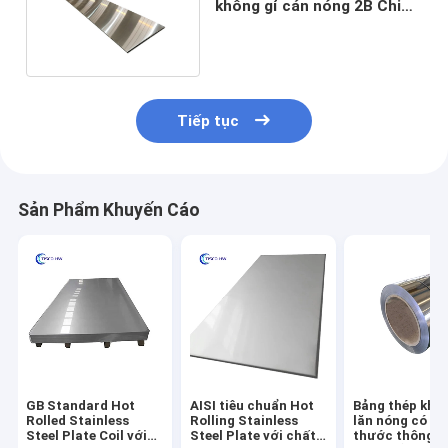
không gỉ cán nóng 2B Chiều
dài 1m-6m
Tiếp tục
Sản Phẩm Khuyến Cáo
GB Standard Hot
AISI tiêu chuẩn Hot
Bảng thép khôn
Rolled Stainless
Rolling Stainless
lăn nóng có kí
Steel Plate Coil với
Steel Plate với chất
thước thông 