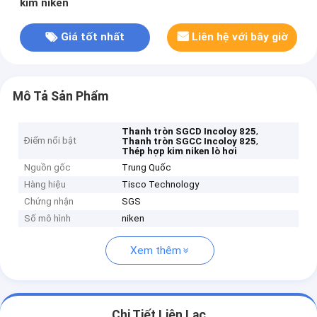
kim niken
Giá tốt nhất
Liên hệ với bây giờ
Mô Tả Sản Phẩm
,
Thanh tròn SGCD Incoloy 825
Điểm nổi bật
,
Thanh tròn SGCC Incoloy 825
Thép hợp kim niken lò hơi
Nguồn gốc
Trung Quốc
Hàng hiệu
Tisco Technology
Chứng nhận
SGS
Số mô hình
niken
Xem thêm
Chi Tiết Liên Lạc