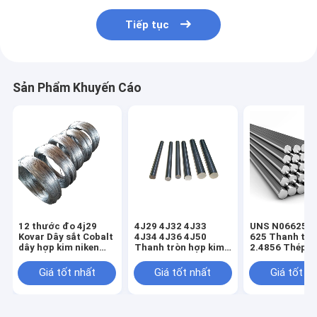
Tiếp tục
Sản Phẩm Khuyến Cáo
12 thước đo 4j29
4J29 4J32 4J33
UNS N06625 In
Kovar Dây sắt Cobalt
4J34 4J36 4J50
625 Thanh trò
dây hợp kim niken
Thanh tròn hợp kim
2.4856 Thép h
sáng Matt
niken SGS Phê duyệt
niken
Giá tốt nhất
Giá tốt nhất
Giá tốt n